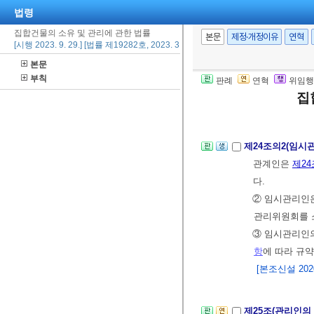
법령
소유자는 관리
집합건물의 소유 및 관리에 관한 법률
⑥ 전유부분이 
본문
제정·개정이유
연혁
[시행 2023. 9. 29.] [법률 제19282호, 2023. 3. 28., 일부개정]
통산업발전법
본문
관리인으로 선
부칙
판례
연혁
위임행
시장, 군수 또
집
[전문개정 2010.
제24조의2(임시
관계인은
제24
다.
② 임시관리인
관리위원회를 
③ 임시관리인
항
에 따라 규약
[본조신설 2020.
제25조(관리인의