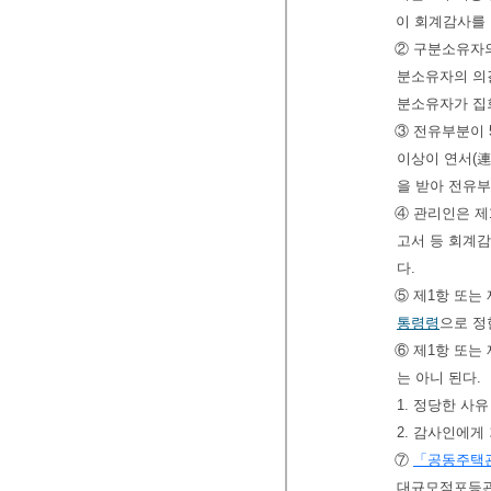
이 회계감사를
② 구분소유자의
분소유자의 의결
분소유자가 집
③ 전유부분이 
이상이 연서(連
을 받아 전유부
④ 관리인은 제
고서 등 회계
다.
⑤ 제1항 또는
통령령
으로 정
⑥ 제1항 또는
는 아니 된다.
1. 정당한 
2. 감사인에게
⑦
「공동주택
대규모점포등관