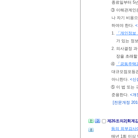
종료일부터 5
③ 이해관계인은
나 자기 비용으
하여야 한다.
<
1.
「개인정보
가 있는 정
2. 의사결정 
장을 초래할
④
「공동주택
대규모점포등관
아니한다.
<신설
⑤ 이 법 또는
준용한다.
<개정 
[전문개정 2010.
제26조의2(회계
등의 외부감사
매년 1회 이상