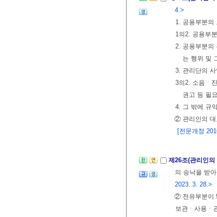
4.>
1. 공용부분의
1의2. 공용부
2. 공용부분
는 행위 및
3. 관리단의 
3의2. 소음ㆍ
권고 등 필
4. 그 밖에 
② 관리인의 대
[전문개정 2010.
제26조(관리인의
의 승낙을 받아
2023. 3. 28.>
② 전유부분이 
보관ㆍ사용ㆍ관