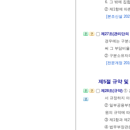
6. 그 밖에 
② 제1항에 따
[본조신설 2023.
제27조(관리단의
경우에는 구
써 그 부담비율
② 구분소유자의
[전문개정 2010.
제5절 규약 및
제28조(규약)
① 
서 규정하지 아
② 일부공용부
원의 규약에 
③ 제1항과 제
④ 법무부장관은