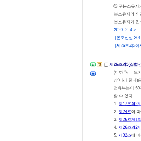
⑤ 구분소유자의
분소유자의 의결
분소유자가 집
2020. 2. 4.>
[본조신설 2012.
[제26조의3에서 
제26조의5(집합
(이하 “시ㆍ도
장”이라 한다
전유부분이 50
할 수 있다.
1.
제17조의2
제
2.
제24조
에 
3.
제26조
제1
4.
제26조의2
제
5.
제32조
에 