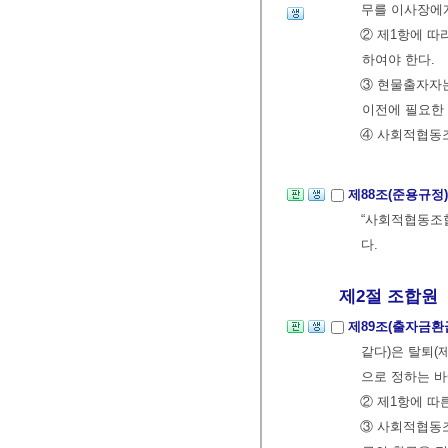
무를 이사장에
② 제1항에 따
하여야 한다.
③ 현물출자자는
이전에 필요한
④ 사회적협동
제88조(준용규정
“사회적협동조합
다.
제2절 조합원
제89조(출자금
같다)은 탈퇴(
으로 정하는 바
② 제1항에 따
③ 사회적협동조