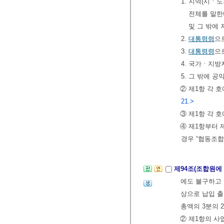
1. 지역(시ㆍ
전체를 말한
및 그 밖에
2.
대통령령
으
3.
대통령령
으
4. 국가ㆍ지
5. 그 밖에 
② 제1항 각 
21.>
③ 제1항 각 
④ 제1항부터
경우 “협동조합
제94조(조합원에
에도 불구하고 
상으로 납입 출
총액의 3분의 
② 제1항의 사