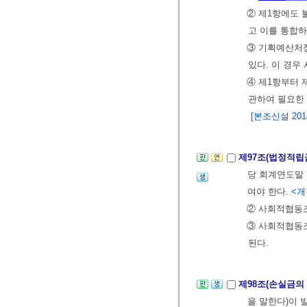
② 제1항에도 
고 이를 통합하
③ 기획예산처장
있다. 이 경우
④ 제1항부터 
관하여 필요한
[본조신설 2014.
제97조(법정적립
당 회계연도말 
여야 한다.
<개정
② 사회적협동조
③ 사회적협동
된다.
제98조(손실금의
을 말한다)이 