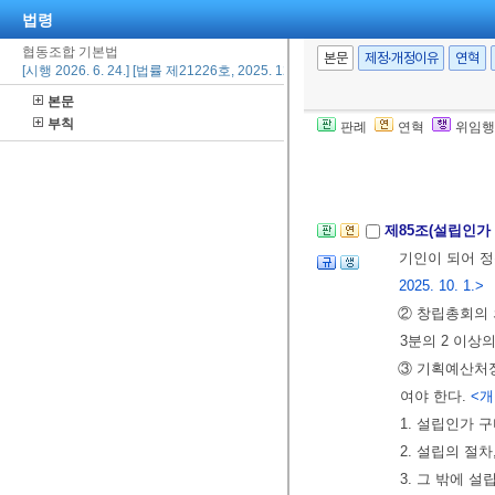
제7절 등기
법령
제84조(준용규정
협동조합 기본법
본문
제정·개정이유
연혁
[시행 2026. 6. 24.] [법률 제21226호, 2025. 12. 23., 일부개정]
를 준용한다. 이
31.>
본문
부칙
판례
연혁
위임행
제4장 사회적
제1절 설립
제85조(설립인가
기인이 되어 
2025. 10. 1.>
② 창립총회의
3분의 2 이상
③ 기획예산처장
여야 한다.
<개정
1. 설립인가 
2. 설립의 절
3. 그 밖에 