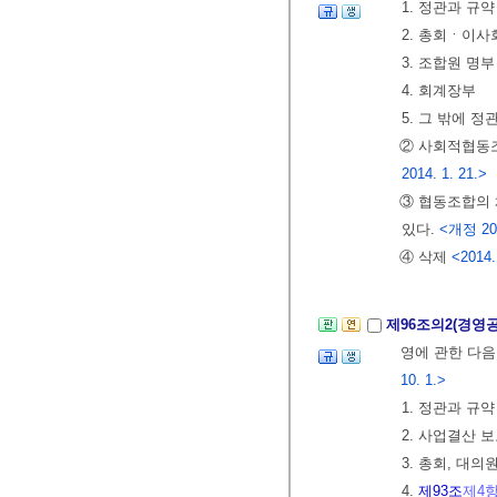
1. 정관과 규
2. 총회ㆍ이사
3. 조합원 명부
4. 회계장부
5. 그 밖에 
② 사회적협동조
2014. 1. 21.>
③ 협동조합의 
있다.
<개정 201
④ 삭제
<2014.
제96조의2(경영
영에 관한 다음
10. 1.>
1. 정관과 규
2. 사업결산 
3. 총회, 대
4.
제93조
제4