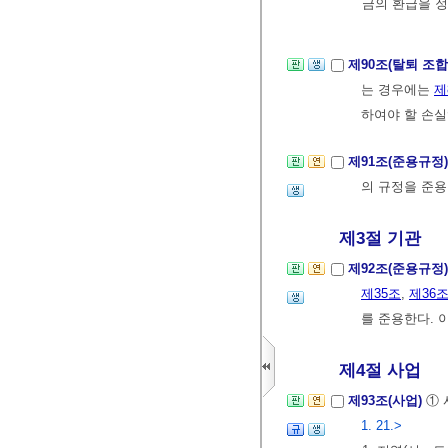
금의 환급을 정
제90조(탈퇴 조
는 경우에는
제
하여야 할 손실
제91조(준용규정
의 규정을 준용
제3절 기관
제92조(준용규정
제35조
,
제36
를 준용한다. 
제4절 사업
제93조(사업)
① 
1. 21.>