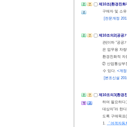
제10조(환경친화
구매자 및 소유
[전문개정 2011.
제10조의2(공공
관(이하 “공공
은 업무용 차
환경친화적 자
② 산업통상부
수 있다.
<개정 2
[본조신설 2016.
제10조의3(환경
하여 필요하다고
대상자”라 한다
도록 구매목표(
1.
「여객자동