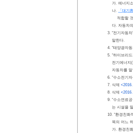
가. 에너지
나.
「대기
적합할 
다. 자동차
3. “전기자
말한다.
4. “태양광자
5. “하이브
전기에너지(
자동차를 말
6. “수소전
7. 삭제
<2016.
8. 삭제
<2016.
9. “수소연
는 시설을 
10. “환경친
목의 어느 
가. 환경친