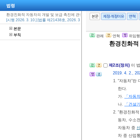
법령
환경친화적 자동차의 개발 및 보급 촉진에 관한 법률
본문
제정·개정이유
연혁
[시행 2026. 3. 10.] [법률 제21438호, 2026. 3. 10., 타법개정]
제1조(목적)
이 
본문
추진하도록 함
부칙
판례
연혁
위임행
지함을 목적으로
환경친화적 
[전문개정 2011.
제2조(정의)
이 
2019. 4. 2., 20
1. “자동차”
한다.
가.
「자동
나.
「건설
2. “환경친화
동차, 수소
자동차 중
차 중 산