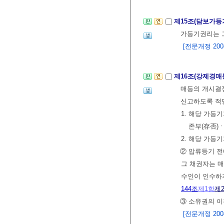
제15조(담보가등
가등기권리는 
[전문개정 2008.
제16조(강제경매
매등의 개시결정
신고하도록 적당
1. 해당 가등
존부(存否)
2. 해당 가등
② 압류등기 
그 채권자는 매
수인이 인수하
144조
제1항
제
③ 소유권의 
[전문개정 2008.