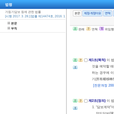
법령
가등기담보 등에 관한 법률
본문
제정·개정이유
연혁
[시행 2017. 3. 28.] [법률 제14474호, 2016. 12. 27., 타법개정]
본문
부칙
판례
연혁
위임행
제1조(목적)
이 
것을 예약할 때
하는 경우에 이
기(所有權移轉登
[전문개정 2008.
제2조(정의)
이 
1. “담보계약”
양도담보(讓