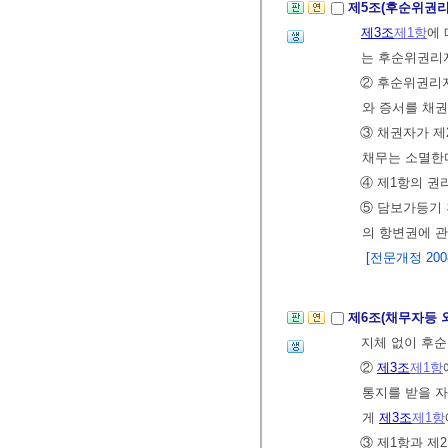
제5조(후순위권
제3조
제1항
에
는 후순위권리
② 후순위권리자
와 증서를 채
③ 채권자가 제
채무는 소멸한
④ 제1항의 권
⑤ 담보가등기 
의 항변권에 
[전문개정 2008.
제6조(채무자등 
지체 없이 후순
②
제3조
제1항
통지를 받을 자
게
제3조
제1항
③ 제1항과 제