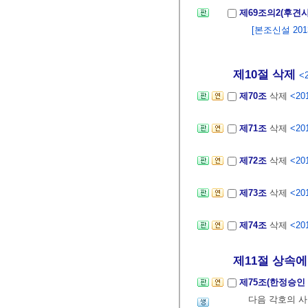
제69조의2(후견
[본조신설 2013.
제10절 삭제
<2
제70조
삭제
<201
제71조
삭제
<201
제72조
삭제
<201
제73조
삭제
<201
제74조
삭제
<201
제11절 상속에 
제75조(한정승인
다음 각호의 사