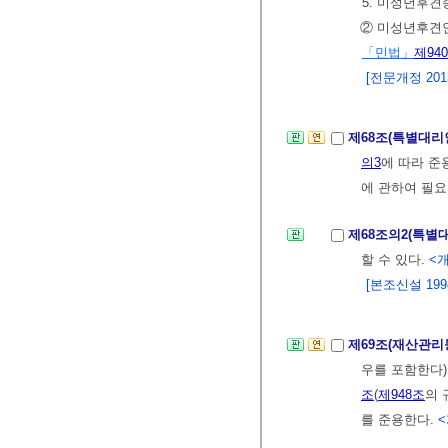
5. 미성년후견
② 미성년후견
「민법」
제94
[전문개정 2013.
제68조(특별대리
의3
에 따라 준
에 관하여 필요
제68조의2(특별
할 수 있다.
<개
[본조신설 1998.
제69조(재산관리
우를 포함한다)
조
(
제948조
의 
를 준용한다.
<