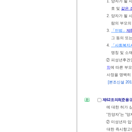
1. 양자가 될
호 및
같은 
2. 양자가 될
람의 부모의
3.
「민법」
제8
그 동의 또
4.
「사회복지
명칭 및 소
② 피성년후견
항
에 따른 부모
사정을 명백히 
[본조신설 2013.
제62조의8(준용
에 대한 허가
“친양자”는 “양
② 미성년자 입
대한 즉시항고