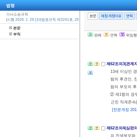
법령
3.
「민법」
제
가사소송규칙
입양승낙, 
본문
제정·개정이유
연혁
[시행 2026. 1. 29.] [대법원규칙 제3241호, 2026. 1. 29., 일부개정]
타내는 사정
본문
4.
「사회복지
부칙
판례
연혁
위임행
명칭 및 소
[전문개정 2013.
제62조의3(관계
13세 이상인 
람의 후견인, 
람의 부모의 후
② 제1항의 경
근친 직계존속(
[전문개정 2013.
제62조의4(심판의
의 친생부모와