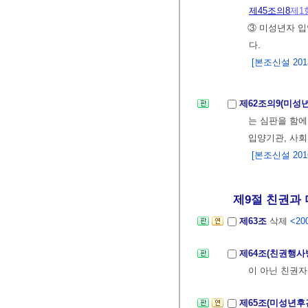
제45조의8
제1
③ 미성년자 
다.
[본조신설 2013.
제62조의9(미성
는 심판을 함에
입양기관, 사회
[본조신설 2016.
제9절 친권과 미
제63조
삭제
<200
제64조(친권행사
이 아닌 친권자
제65조(미성년