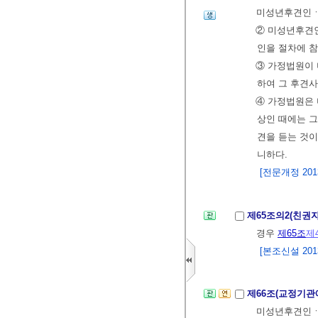
미성년후견인ㆍ
② 미성년후견
인을 절차에 참
③ 가정법원이
하여 그 후견
④ 가정법원은 
상인 때에는 그
견을 듣는 것
니하다.
[전문개정 2013.
제65조의2(친권
경우
제65조
제
[본조신설 2013.
제66조(교정기관
미성년후견인ㆍ