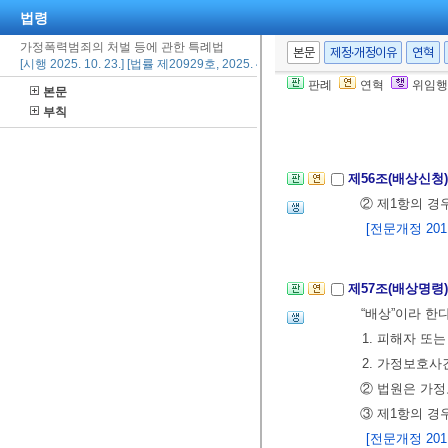
법령
가정폭력범죄의 처벌 등에 관한 특례법
본문
제정·개정이유
연혁
제55조의9(위임
[시행 2025. 10. 23.] [법률 제20929호, 2025. 4. 22., 타법개정]
[본조신설 2011.
판례
연혁
위임행
본문
부칙
제4장 민사처리
제56조(배상신청
② 제1항의 경
[전문개정 2011.
제57조(배상명령
“배상”이라 한다
1. 피해자 또
2. 가정보호사
② 법원은 가정
③ 제1항의 
[전문개정 2011.