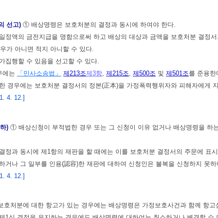
의 선고)
① 배상명령은 보호처분의 결정과 동시에 하여야 한다.
일정액의 금전지급을 명함으로써 하고 배상의 대상과 금액을 보호처분 결정서의
우가 아니면 적지 아니할 수 있다.
가집행할 수 있음을 선고할 수 있다.
경우에는
「민사소송법」
제213조
제3항
,
제215조
,
제500조
및
제501조
를 준용한
한 경우에는 보호처분 결정서의 정본(正本)을 가정폭력행위자와 피해자에게 지
 4. 12.]
각하)
① 배상신청이 부적법한 경우 또는 그 신청이 이유 없거나 배상명령을 하
결정과 동시에 제1항의 재판을 할 때에는 이를 보호처분 결정서의 주문에 표시
하거나 그 일부를 인용(認容)한 재판에 대하여 신청인은 불복을 신청하지 못하며
 4. 12.]
보호처분에 대한 항고가 있는 경우에는 배상명령은 가정보호사건과 함께 항고심
제1심 결정을 유지하는 경우에도 배상명령에 대하여는 취소하거나 변경할 수 