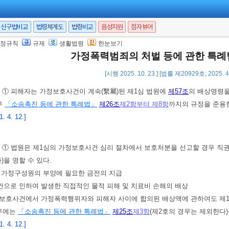
신구법비교
법령체계도
법령비교
음성지원
점자뷰어
규정)
피해자보호명령사건의 조사ㆍ심리에 필요한 사항은
대법원규칙
으로 정한
 7. 25.]
정규칙
규제
생활법령
한눈보기
가정폭력범죄의 처벌 등에 관한 특
[시행 2025. 10. 23.] [법률 제20929호, 2025. 
에 관한 특례
<개정 2011. 7. 25.>
)
① 피해자는 가정보호사건이 계속(繫屬)된 제1심 법원에
제57조
의 배상명령을
우
「소송촉진 등에 관한 특례법」
제26조
제2항부터 제8항
까지의 규정을 준용
 4. 12.]
)
① 법원은 제1심의 가정보호사건 심리 절차에서 보호처분을 선고할 경우 직권
)을 명할 수 있다.
는 가정구성원의 부양에 필요한 금전의 지급
건으로 인하여 발생한 직접적인 물적 피해 및 치료비 손해의 배상
보호사건에서 가정폭력행위자와 피해자 사이에 합의된 배상액에 관하여도 제1항
경우에는
「소송촉진 등에 관한 특례법」
제25조
제3항
(제2호의 경우는 제외한다)
 4. 12.]