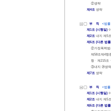
②생략
제4조
생략
부 칙
<법률 제
제1조 (시행일)
이
제2조
내지 제5조
제6조 (다른 법률
②가정폭력범
제58조제4항중
항ㆍ제215조ㆍ
③내지 ㉙생
제7조
생략
부 칙
<법률 제
제1조 (시행일)
이
제2조
내지 제5조
제6조 (다른 법률