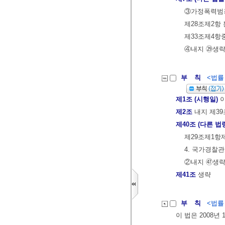
③가정폭력범
제28조제2항 
제33조제4항중
④내지 ㉙생
부 칙
<법률 제
제1조 (시행일)
이
제2조
내지 제39
제40조 (다른 법
제29조제1항
4. 국가경찰
②내지 ㊼생
제41조
생략
부 칙
<법률 제
이 법은 2008년