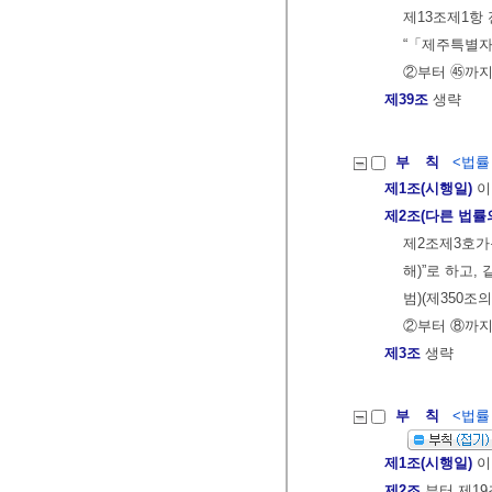
제13조제1항
“「제주특별자
②부터 ㊺까지
제39조
생략
부 칙
<법률 제
제1조(시행일)
이
제2조(다른 법률
제2조제3호가목
해)”로 하고, 
범)(제350조
②부터 ⑧까지
제3조
생략
부 칙
<법률 제
제1조(시행일)
이
제2조
부터 제19