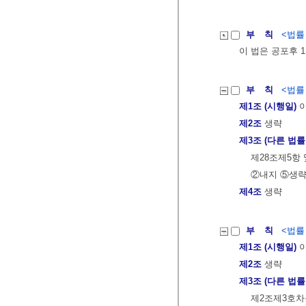
부 칙
<법률 제
이 법은 공포후 
부 칙
<법률 제
제1조 (시행일)
이
제2조
생략
제3조 (다른 법률
제28조제5항
②내지 ⑤생
제4조
생략
부 칙
<법률 제
제1조 (시행일)
이
제2조
생략
제3조 (다른 법률
제2조제3호차목