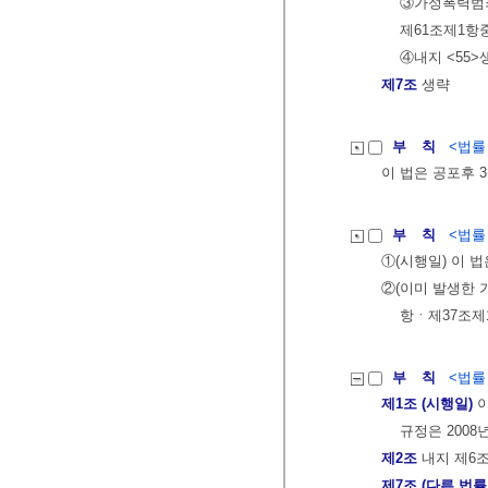
③가정폭력범
제61조제1항중
④내지 <55>
제7조
생략
부 칙
<법률 제
이 법은 공포후 
부 칙
<법률 제
①(시행일) 이 
②(이미 발생한 
항ㆍ제37조제
부 칙
<법률 제
제1조 (시행일)
이
규정은 2008
제2조
내지 제6조
제7조 (다른 법률