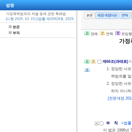
법령
2. 정당한 사
가정폭력범죄의 처벌 등에 관한 특례법
3. 정당한 
본문
제정·개정이유
연혁
[시행 2025. 10. 23.] [법률 제20929호, 2025. 4. 22., 타법개정]
로서
제40조
본문
르지 아니한
부칙
판례
연혁
위임행
4. 삭제
<2020.
가정
[전문개정 2011.
제66조(과태료)
1. 정당한 사
력범죄를 알
2. 정당한 사
하지 아니하
[전문개정 2014.
부 칙
<법률 제
이 법은 1998년