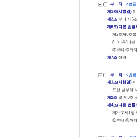
부 칙
<법률 제
제1조(시행일)
이
제2조
부터 제5
제6조(다른 법률
제2조제8호를
8. “아동”이
②부터 ⑬까지
제7조
생략
부 칙
<법률 제
제1조(시행일)
이
포한 날부터 
제2조
및 제3조 
제4조(다른 법률
제22조제1항
②부터 ⑭까지