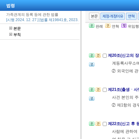
법령
을 경정하여야 
가족관계의 등록 등에 관한 법률
② 시ㆍ읍ㆍ면의
본문
제정·개정이유
연혁
[시행 2024. 12. 27.] [법률 제19841호, 2023. 12. 26., 타법개정]
판례
연혁
위임행
본문
제4장 신고
부칙
제1절 통칙
제20조(신고의 
계등록사무소에
② 외국인에 관
제21조(출생ㆍ사
사건 본인의 주
② 제1항의 경
제22조(신고 후
사람에 관하여 