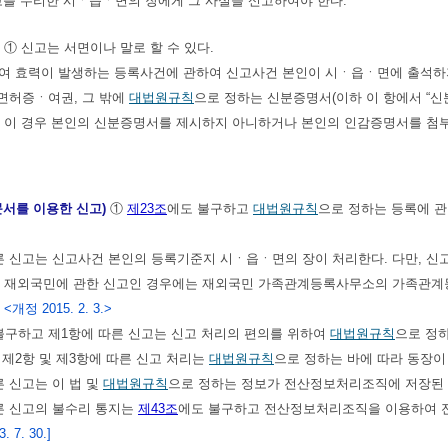
고를 수리한 시ㆍ읍ㆍ면의 장에게 그 사실을 신고하여야 한다.
)
① 신고는 서면이나 말로 할 수 있다.
하여 효력이 발생하는 등록사건에 관하여 신고사건 본인이 시ㆍ읍ㆍ면에 출석하
면허증ㆍ여권, 그 밖에
대법원규칙
으로 정하는 신분증명서(이하 이 항에서 “
. 이 경우 본인의 신분증명서를 제시하지 아니하거나 본인의 인감증명서를 첨
문서를 이용한 신고)
①
제23조
에도 불구하고
대법원규칙
으로 정하는 등록에 
른 신고는 신고사건 본인의 등록기준지 시ㆍ읍ㆍ면의 장이 처리한다. 다만, 
, 재외국민에 관한 신고인 경우에는 재외국민 가족관계등록사무소의 가족관계
.
<개정 2015. 2. 3.>
불구하고 제1항에 따른 신고는 신고 처리의 편의를 위하여
대법원규칙
으로 정하
 제2항 및 제3항에 따른 신고 처리는
대법원규칙
으로 정하는 바에 따라 동장이
른 신고는 이 법 및
대법원규칙
으로 정하는 정보가 전산정보처리조직에 저장된 
른 신고의 불수리 통지는
제43조
에도 불구하고 전산정보처리조직을 이용하여 전
 7. 30.]