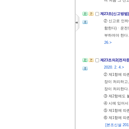
여 처음 그 신
제23조(신고방법
② 신고로 인
함한다)ㆍ운전
부하여야 한다
26.>
제23조의2(전자
2020. 2. 4.>
② 제1항에 따
장이 처리하고
장이 처리한다
③ 제2항에도 
④ 시에 있어서
⑤ 제1항에 따
⑥ 제1항에 따
[본조신설 2013.