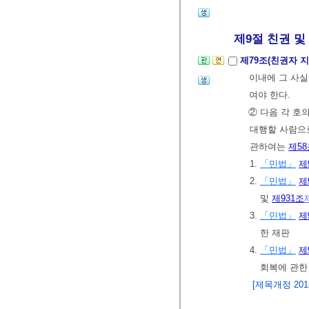
제9절 친권 및
제79조(친권자 지
이내에 그 사실
여야 한다.
② 다음 각 호
대행할 사람으로
관하여는
제58
1.
「민법」
제
2.
「민법」
제
및
제931조
3.
「민법」
제
한 재판
4.
「민법」
제
회복에 관한
[제목개정 2013.