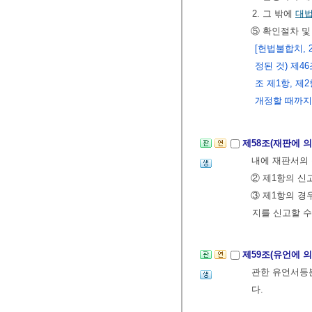
2. 그 밖에
대
⑤ 확인절차 및
[헌법불합치, 2
정된 것) 제46
조 제1항, 제
개정할 때까지
제58조(재판에 
내에 재판서의 
② 제1항의 신
③ 제1항의 경
지를 신고할 수
제59조(유언에 
관한 유언서등
다.