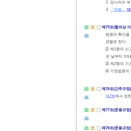
2. 당사자의
3.
「민법」
제
제75조(협의상 
법원의 확인을 
관할로 한다.
② 제1항의 신
은 날부터 3개
③ 제2항의 기
④ 가정법원의
제76조(간주규정
제2항
에서 정한
제77조(준용규정
제78조(준용규정