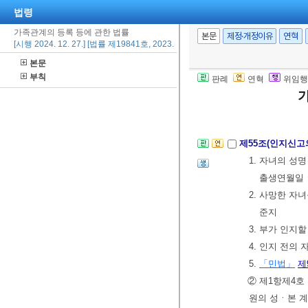
부의 정정을 신
법령
② 제1항의 경
가족관계의 등록 등에 관한 법률
본문
제정·개정이유
연혁
[시행 2024. 12. 27.] [법률 제19841호, 2023. 12. 26., 타법개정]
본문
제54조(기아가 
부칙
판례
연혁
위임행
신고와 동시에 
제3절 인지
제55조(인지신고
1. 자녀의 
출생연월일ㆍ
2. 사망한 
준지
3. 부가 인지
4. 인지 전의
5.
「민법」
제
② 제1항제4호
원의 성ㆍ본 