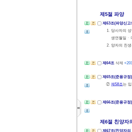
제5절 파양
제63조(파양신고
1. 당사자의
생연월일ㆍ국
2. 양자의 
제64조
삭제
<201
제65조(준용규정
②
제58조
는 
제66조(준용규정
제6절 친양자의 
제67조(친양자의