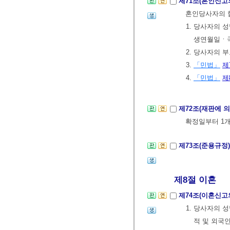
제71조(혼인신고
혼인당사자의 
1. 당사자의
생연월일ㆍ국
2. 당사자의
3.
「민법」
제
4.
「민법」
제
제72조(재판에 
확정일부터 1
제73조(준용규정
제8절 이혼
제74조(이혼신고
1. 당사자의
적 및 외국