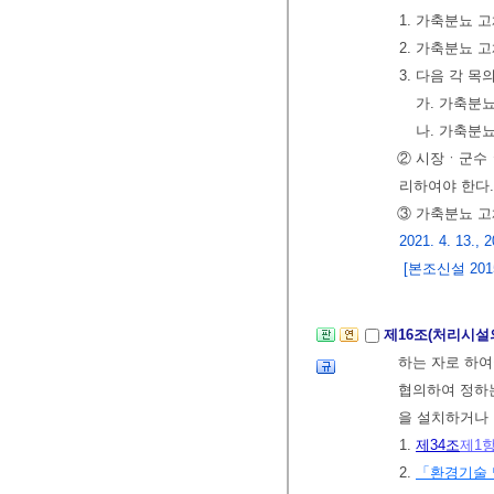
1. 가축분뇨 
2. 가축분뇨 
3. 다음 각 
가. 가축분
나. 가축분
② 시장ㆍ군수ㆍ
리하여야 한다
③ 가축분뇨 
2021. 4. 13., 2
[본조신설 2015.
제16조(처리시설
하는 자로 하
협의하여 정하
을 설치하거나
1.
제34조
제1
2.
「환경기술 