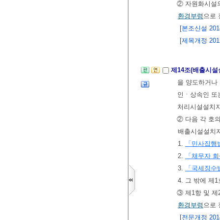
② 자원화시설의
환경부령
으로 
[본조신설 2014.
[제목개정 2015.
제14조(배출시설
을 양도하거나
인ㆍ상속인 또
처리시설설치자
② 다음 각 호
배출시설설치자
1.
「민사집행
2.
「채무자 회
3.
「국세징수
4. 그 밖에 
③ 제1항 및 
환경부령
으로 
[전문개정 2014.