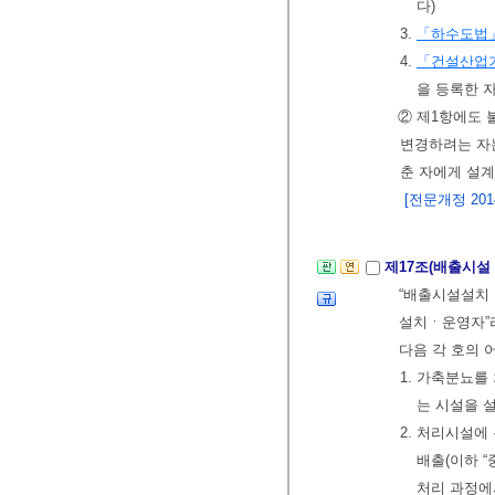
다)
3.
「하수도법
4.
「건설산업
을 등록한 
② 제1항에도
변경하려는 자는
춘 자에게 설
[전문개정 2014.
제17조(배출시설
“배출시설설치ㆍ
설치ㆍ운영자”
다음 각 호의 
1. 가축분뇨
는 시설을 
2. 처리시설
배출(이하 
처리 과정에