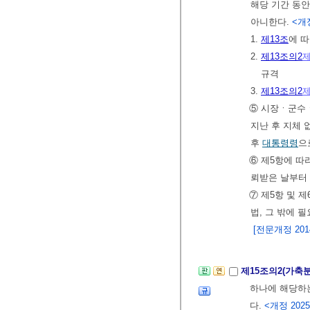
해당 기간 동
아니한다.
<개정 
1.
제13조
에 
2.
제13조의2
제
규격
3.
제13조의2
제
⑤ 시장ㆍ군수ㆍ
지난 후 지체 
후
대통령령
으
⑥ 제5항에 따
뢰받은 날부터
⑦ 제5항 및 
법, 그 밖에 
[전문개정 2014.
제15조의2(가축
하나에 해당하
다.
<개정 2025.