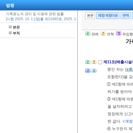
② 시장ㆍ군수
법령
염되거나 오염
가축분뇨의 관리 및 이용에 관한 법률
본문
제정·개정이유
연혁
자, 그 밖에
[시행 2025. 10. 1.] [법률 제21065호, 2025. 10. 1., 타법개정]
이나 수거 등 
본문
[전문개정 2014.
부칙
판례
연혁
위임행
가
제3장 배출시설ㆍ
제11조(배출시설
중인 자는
대통
포함한다)을 
② 제1항에 따
허가를 받아야 
③ 제1항에 따
을 설치하려고
청장에게 신고
한 같다.
<개정 2
④ 누구든지 