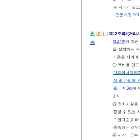
는 자에게 필요
[전문개정 2014.
제12조의2(처리
제27조
에 따른
을 설치하는 자
기준을 지켜야
② 액비를 만
기후에너지환
성 및 관리에 
률」
제3조
에 
1.>
③ 정화시설을
장할 수 있는 
수질기준(이하 
충족하는 경우
④ 시장ㆍ군수