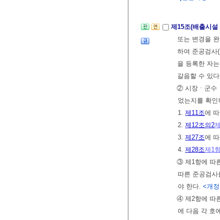
제15조(배출시설
또는 변경을 
하여 준공검사(
을 등록한 자는
갈음할 수 있다
② 시장ㆍ군수
었는지를 확인
1.
제11조
에 
2.
제12조의2
제
3.
제27조
에 
4.
제28조
제1
③ 제1항에 따
따른 준공검사
야 한다.
<개정 2
④ 제2항에 
에 다음 각 호