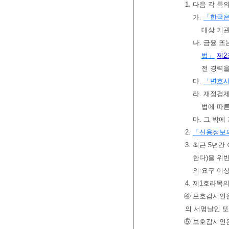
1. 다음 각 
가.
「한국
대상 기관
나. 금융 
법」
제2
전 경력을
다.
「변호
라. 재정경
법에 따른
마. 그 밖
2.
「신용정보의
3. 최근 5년
한다)을 위
의 요구 이
4. 제1호라목
④ 보호감시인을
의 서명날인 또
⑤ 보호감시인은