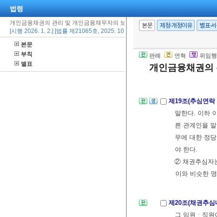
3. 그 밖에 
법령
개인금융채권의 관리 및 개인금융채무자의 보호에 관한 법률
본문
제정·개정이유
별표·
[시행 2026. 1. 2.] [법률 제21065호, 2025. 10. 1., 타법개정]
제18조(추심연락
본문
특정한 시간대 
부칙
판례
연혁
위임행
② 제1항에 따
별표
개인금융채권의 
있는 경우로서
제19조(추심연락
말한다. 이하 
른 관계인을 말
무에 대한 정당
야 한다.
② 채권추심자는
이와 비슷한 명
제20조(채권추
그 임원ㆍ직원이