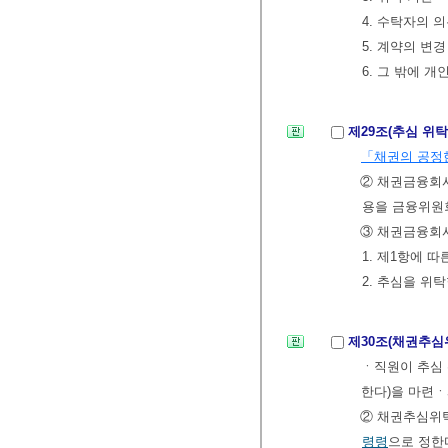
4. 수탁자의 
5. 계약의 변
6. 그 밖에 
제29조(추심 위
「채권의 공정
② 채권금융회
용을 금융위원
③ 채권금융회사
1. 제1항에 
2. 추심을 
제30조(채권추
ㆍ직원이 추심 
한다)을 마련
② 채권추심위
령령
으로 정한