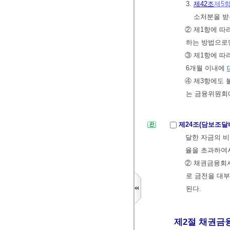
3.
제42조
제5
소처분을 받
② 제1항에 
하는 방법으로만
③ 제1항에 따
6개월 이내에
④ 제3항에도
는 금융위원회
제24조(담보조달
달한 자금의 비
율을 초과하여서
② 채권금융회
로 금전을 대
된다.
제2절 채권금융회