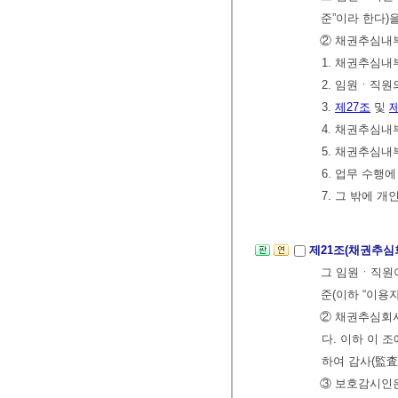
준”이라 한다)
② 채권추심내부
1. 채권추심내
2. 임원ㆍ직원
3.
제27조
및
제
4. 채권추심
5. 채권추심
6. 업무 수행
7. 그 밖에
제21조(채권추
그 임원ㆍ직원이
준(이하 “이용
② 채권추심회
다. 이하 이 
하여 감사(監査
③ 보호감시인은