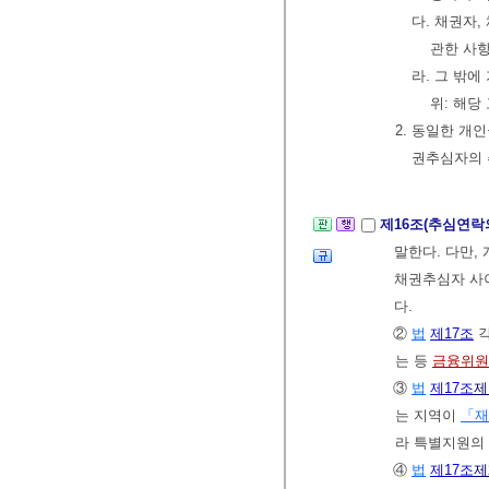
다. 채권자
관한 사항
라. 그 밖
위: 해당
2. 동일한 
권추심자의 
제16조(추심연락
말한다. 다만
채권추심자 사이
다.
②
법
제17조
각
는 등
금융위원
③
법
제17조
제
는 지역이
「재
라 특별지원의 
④
법
제17조
제