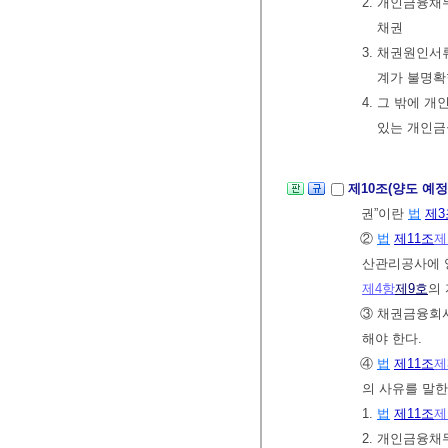
2. 개인금융
채권
3. 채권원인
계가 불명확
4. 그 밖에 
있는 개인
제10조(양도 예
권”이란
법
제3
②
법
제11조
제
산관리공사에 
제4항
제9호
의
③ 채권금융회
해야 한다.
④
법
제11조
제
의 사유를 말한
1.
법
제11조
제
2. 개인금융채