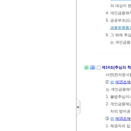
의 대상이 
4. 개인금융
5. 공공부조
금융위원회가
6. 그 밖에 
는 개인금
제14조(추심의 
서면(전자문서를
②
법
제15조
제
는 개인금융채무
1. 불법추심
2. 개인금융채
자의 방어권
③
법
제15조
제
1. 채권자의 