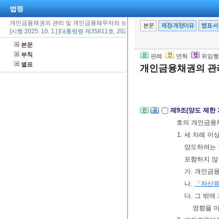
1.
「법인세법
법령
2. 다음 각
개인금융채권의 관리 및 개인금융채무자의 보호에 관한 법률 시행령
본문
제정·개정이유
별표·
[시행 2025. 10. 1.] [대통령령 제35811호, 2025. 10. 1., 타법개정]
일을 기준으
가. 대부업
본문
부칙
나.
「예금
판례
연혁
위임행
별표
개인금융채권의 관
다. 그 밖에
제9조(양도 제한
호의 개인금융
1. 세 차례 
양도하려는 
포함하지 않
가. 개인금
나.
「자산유
다. 그 밖
영향을 