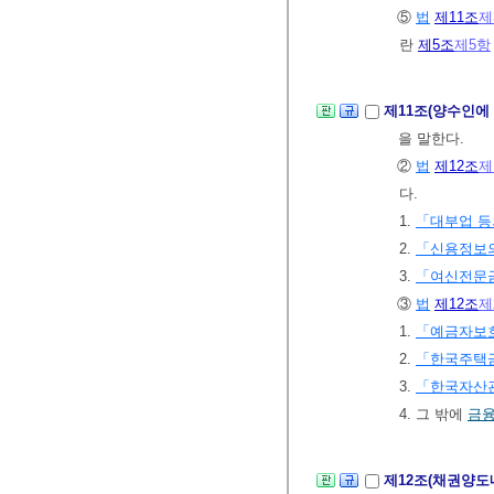
⑤
법
제11조
제
란
제5조
제5항
제11조(양수인에
을 말한다.
②
법
제12조
제
다.
1.
「대부업 등
2.
「신용정보의
3.
「여신전문
③
법
제12조
제
1.
「예금자보
2.
「한국주택
3.
「한국자산관
4. 그 밖에
금융
제12조(채권양