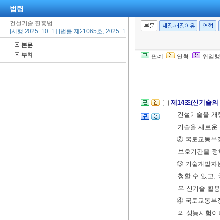
할 수 있다.
법령
② 국토교통부
건설기술 진흥법
ㆍ기술적 지원을
본문
제정·개정이유
연혁
[시행 2025. 10. 1.] [법률 제21065호, 2025. 10. 1., 타법개정]
③ 제1항에 따
본문
부칙
판례
연혁
위임행
제13조(개발기술
시범사업을 한 
제14조(신기술의
건설기술을 개량
기술을 새로운 
② 국토교통부장
보호기간을 정하
③ 기술개발자
청할 수 있고,
우 신기술 활용
④ 국토교통부장
의 성능시험이나