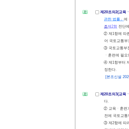
제20조의2(교육
관한 법률」
에
조
제2항
전단에
② 제1항에 따
어 국토교통부
③ 국토교통부장
ㆍ훈련에 필요한
④ 제1항부터
정한다.
[본조신설 2020.
제20조의3(교육
다.
② 교육ㆍ훈련
전에 국토교통
③ 제2항에 