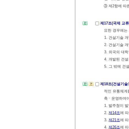
③ 제2항에 따
제17조(국제 교류
요한 경우에는 
1. 건설기술 
2. 건설기술 
3. 외국의 대
4. 개발된 건
5. 그 밖에 
제18조(건설기술
적인 유통체계
축ㆍ운영하여야
1. 발주청이 
2.
제14조
에 
3.
제21조
에 
4.
제26조
에 