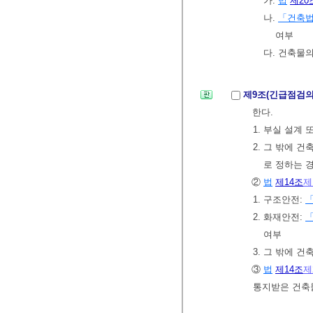
가.
법
제20
나.
「건축
여부
다. 건축물
제9조(긴급점검의
한다.
1. 부실 설계
2. 그 밖에 
로 정하는 
②
법
제14조
제
1. 구조안전:
2. 화재안전:
여부
3. 그 밖에 
③
법
제14조
제
통지받은 건축