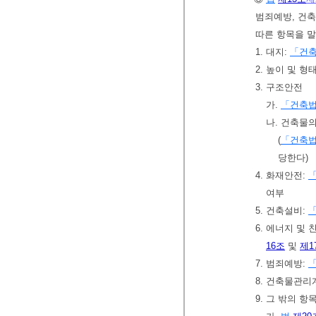
범죄예방, 건축
따른 항목을 말
1. 대지:
「건
2. 높이 및 형
3. 구조안전
가.
「건축
나. 건축물
(
「건축
당한다)
4. 화재안전:
여부
5. 건축설비:
6. 에너지 및 
16조
및
제1
7. 범죄예방:
8. 건축물관리
9. 그 밖의 항