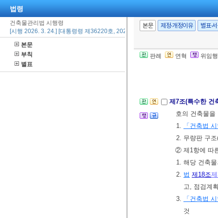
법령
②
법
제11조
제
건축물관리법 시행령
1. 관리자에 
본문
제정·개정이유
별표·
[시행 2026. 3. 24.] [대통령령 제36220호, 2026. 3. 24., 타법개정]
2. 법 및
「녹색
본문
다고 인정되
부칙
판례
연혁
위임행
③
법
제11조
제
별표
리지원센터(이하
제7조(특수한 건
호의 건축물을
1.
「건축법 
2. 무량판 구
② 제1항에 따
1. 해당 건축
2.
법
제18조
제
고, 점검계
3.
「건축법 
것