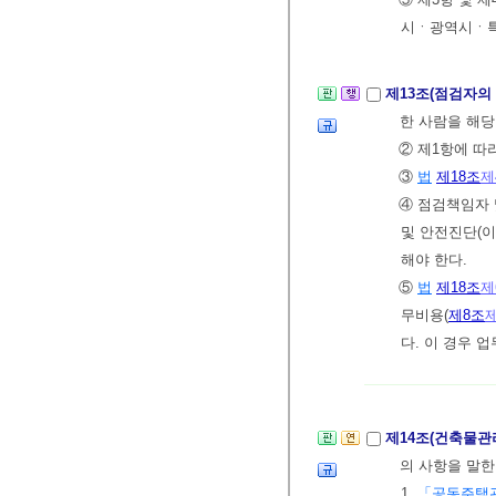
시ㆍ광역시ㆍ
제13조(점검자의
한 사람을 해
② 제1항에 
③
법
제18조
제
④ 점검책임자
및 안전진단(이
해야 한다.
⑤
법
제18조
제
무비용(
제8조
다. 이 경우 
제14조(건축물관
의 사항을 말한
1.
「공동주택