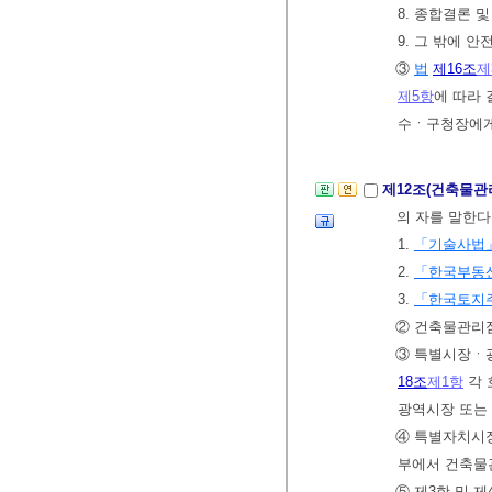
8. 종합결론 
9. 그 밖에 
③
법
제16조
제
제5항
에 따라
수ㆍ구청장에게 
제12조(건축물관
의 자를 말한다
1.
「기술사법
2.
「한국부동
3.
「한국토지
② 건축물관리
③ 특별시장ㆍ
18조
제1항
각 
광역시장 또는
④ 특별자치시
부에서 건축물
⑤ 제3항 및 