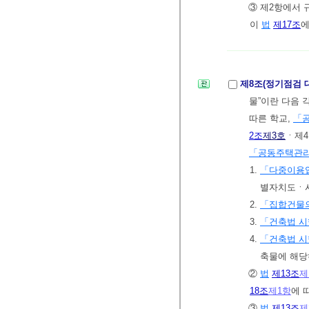
③ 제2항에서 
이
법
제17조
에
제8조(정기점검 
물”이란 다음 
따른 학교,
「
2조
제3호
ㆍ제4
「공동주택관
1.
「다중이용업
별자치도ㆍ
2.
「집합건물의
3.
「건축법 
4.
「건축법 
축물에 해당
②
법
제13조
제
18조
제1항
에 
③
법
제13조
제