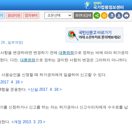
주어서는 아니 된다.
계자, 건축주와 공사시공자, 건축주와 공사감리자 간의 계약으로 정한다.
기
음성지원
점자뷰어
화면내검색
 활용하게 하거나
「건축사법」
제31조
에 따른 건축사협회(이하 “건축사협
하여 보급하고 활용하게 할 수 있다.
<개정 2013. 3. 23., 2014. 1. 14.,
8. 26., 일부개정]
 사항을 변경하려면 변경하기 전에
대통령령
으로 정하는 바에 따라 허가권자
다. 다만,
대통령령
으로 정하는 경미한 사항의 변경은 그러하지 아니하다.
른 사용승인을 신청할 때 허가권자에게 일괄하여 신고할 수 있다.
017. 4. 18.>
4항을 준용한다.
<신설 2017. 4. 18.>
허가를 신청하거나 신고를 하는 자는 허가권자나 신고수리자에게 수수료를 납
정한다.
<개정 2013. 3. 23.>