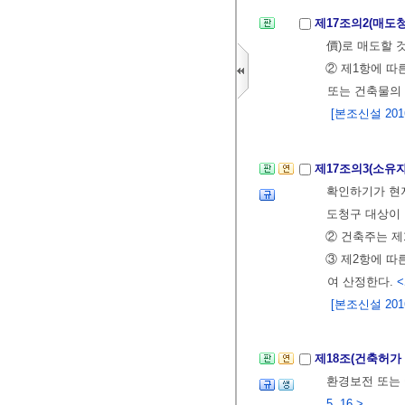
제17조의2(매도
價)로 매도할 
② 제1항에 
또는 건축물의
[본조신설 2016.
제17조의3(소유
확인하기가 현저
도청구 대상이 
② 건축주는 제
③ 제2항에 
여 산정한다.
<
[본조신설 2016.
제18조(건축허가
환경보전 또는
5. 16.>