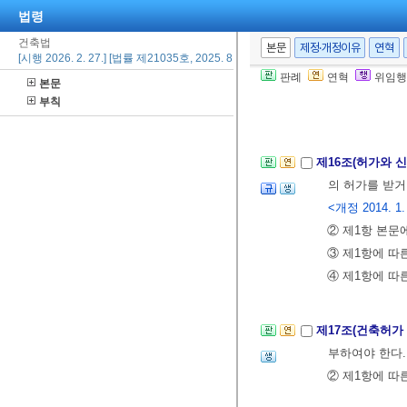
여야 하며, 서
법령
② 건축관계자 
건축법
본문
제정·개정이유
연혁
[시행 2026. 2. 27.] [법률 제21035호, 2025. 8. 26., 일부개정]
③ 국토교통부
판례
연혁
위임행
본문
회”라 한다),
「
부칙
2019. 4. 30.>
제16조(허가와 
의 허가를 받
<개정 2014. 1.
② 제1항 본문
③ 제1항에 따
④ 제1항에 따
제17조(건축허가
부하여야 한다.
② 제1항에 따