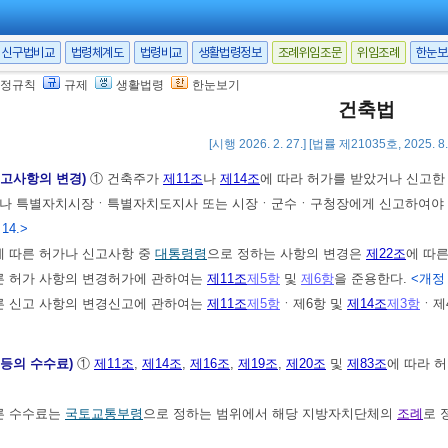
로 위법하거나 부당한 일을 하도록 강요하거나 이와 관련하여 어떠한 불이익도 
간의 책임에 관한 내용과 그 범위는 이 법에서 규정한 것 외에는 건축주와 설
신구법비교
법령체계도
법령비교
생활법령정보
조례위임조문
위임조례
한눈보
장관은 제2항에 따른 계약의 체결에 필요한 표준계약서를 작성하여 보급하고
정규칙
규제
생활법령
한눈보기
건설산업기본법」
제50조
에 따른 건설사업자단체로 하여금 표준계약서를 작성
건축법
[시행 2026. 2. 27.] [법률 제21035호, 2025. 
신고사항의 변경)
① 건축주가
제11조
나
제14조
에 따라 허가를 받았거나 신고한
거나 특별자치시장ㆍ특별자치도지사 또는 시장ㆍ군수ㆍ구청장에게 신고하여야 한
 14.>
에 따른 허가나 신고사항 중
대통령령
으로 정하는 사항의 변경은
제22조
에 따
른 허가 사항의 변경허가에 관하여는
제11조
제5항
및
제6항
을 준용한다.
<개정 2
른 신고 사항의 변경신고에 관하여는
제11조
제5항
ㆍ제6항 및
제14조
제3항
ㆍ제
 등의 수수료)
①
제11조
,
제14조
,
제16조
,
제19조
,
제20조
및
제83조
에 따라 
른 수수료는
국토교통부령
으로 정하는 범위에서 해당 지방자치단체의
조례
로 