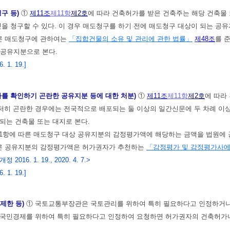
청구 등)
①
제11조
제11항
제2호
에 따라 건축허가를 받은 건축주는 해당 건축물
것을 청구할 수 있다. 이 경우 매도청구를 하기 전에 매도청구 대상이 되는 공유
따른 매도청구에 관하여는
「집합건물의 소유 및 관리에 관한 법률」
제48조
를 
 공유지분으로 본다.
 1. 19.]
자를 확인하기 곤란한 공유지분 등에 대한 처분)
①
제11조
제11항
제2호
에 따라
히 곤란한 경우에는 전국적으로 배포되는 둘 이상의 일간신문에 두 차례 이상
되는 건축물 또는 대지로 본다.
1항에 따른 매도청구 대상 공유지분의 감정평가액에 해당하는 금액을 법원에 공
따른 공유지분의 감정평가액은 허가권자가 추천하는
「감정평가 및 감정평가사에
개정 2016. 1. 19., 2020. 4. 7.>
 1. 19.]
 제한 등)
① 국토교통부장관은 국토관리를 위하여 특히 필요하다고 인정하거나
 국민경제를 위하여 특히 필요하다고 인정하여 요청하면 허가권자의 건축허가나