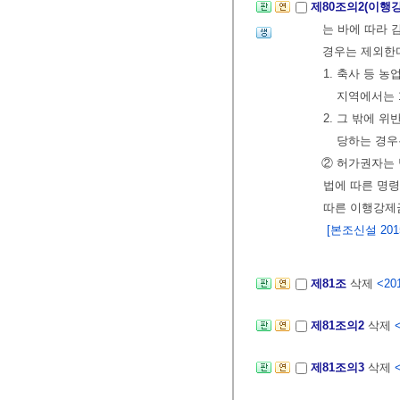
제80조의2(이행
는 바에 따라 
경우는 제외한
1. 축사 등 
지역에서는 
2. 그 밖에 
당하는 경우
② 허가권자는 
법에 따른 명
따른 이행강제금
[본조신설 2015.
제81조
삭제
<201
제81조의2
삭제
제81조의3
삭제