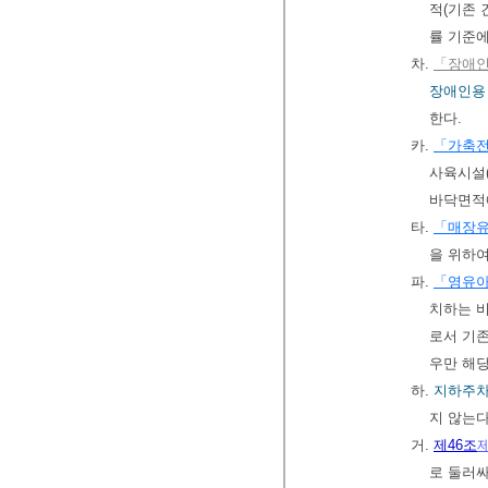
적(기존
률 기준에
차.
「장애인
장애인용
한다.
카.
「가축전
사육시설(
바닥면적
타.
「매장유
을 위하
파.
「영유
치하는 
로서 기
우만 해당
하.
지하주차
지 않는다
거.
제46조
로 둘러