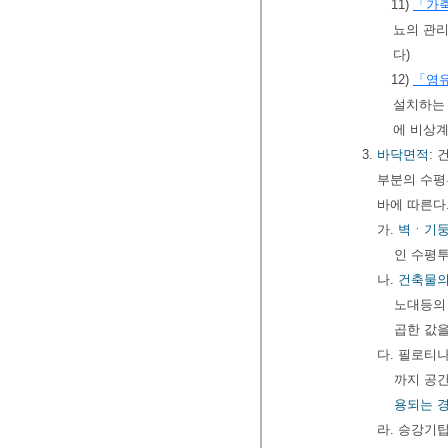
11)
「가축
뇨의 관리
다)
12)
「영
설치하는
에 비상
3.
바닥면적
:
부분의 수평
바에 따른다
가.
벽ㆍ기둥
인 수평
나.
건축물의
노대등의 
곱한 값을
다. 필로티
까지 공간
용되는 
라. 승강기탑