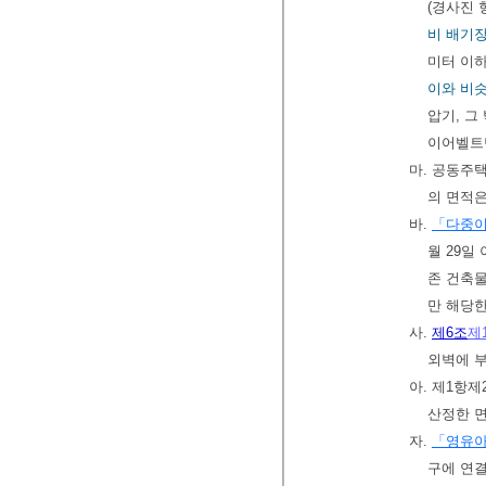
(경사진 
비 배기
미터 이하
이와 비슷
압기, 그
이어벨트
마. 공동주
의 면적
바.
「다중이
월 29일
존 건축
만 해당
사.
제6조
제
외벽에 
아. 제1항
산정한 
자.
「영유
구에 연