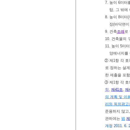
7. 높이 6미
탑, 그 밖에
8. 높이 8미
장(바닥면이
9. 건축
조례
로
10. 건축물의
11. 높이 5미
양에너지를 
② 제1항 각 
로 정하는 설
한 제출을 포함
③ 제1항 각 
항
,
제41조
,
제
의 계획 및 이
리와 옥외광고
준용하지 않고
관하여는
법
제
개정 2011. 6. 29