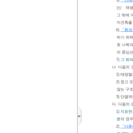
5)
「신에
(신ㆍ재생
그 밖에 
지건축물 
6)
「환경
하기 위하
호 나목의
의 중심
7)
그 밖의
나. 다음의
1) 태양
2) 창고
않는 구
3) 단열
다. 다음의
1)
지표면
분
의 경우
2)
「다중