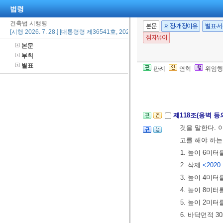
법령
4.
법
제83조
에
⑤
법
제82조
제
건축법 시행령
본문
제정·개정이유
별표·
[시행 2026. 7. 28.] [대통령령 제36541호, 2026. 7. 28., 일부개정]
부장관이 정하
점자뷰어
본문
1.
「공공기관의
부칙
2.
「정부출연연
별표
판례
연혁
위임행
의 설립ㆍ운
[제목개정 2006.
제118조(옹벽 
것을 말한다.
고를 해야 하는
1. 높이 6미터
2. 삭제
<2020.
3. 높이 4미터
4. 높이 8미
5. 높이 2미
6. 바닥면적 