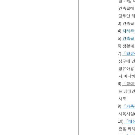
월 29일
건축물에
경우만 해
3) 건축
4)
지하주
5)
건축물
6) 생활
7)
「영유
상구에 연
영유아용
지 아니하
8)
「장애
는 장애인
사로
9)
「가축
사육시설(
10)
「매장
존을 위하