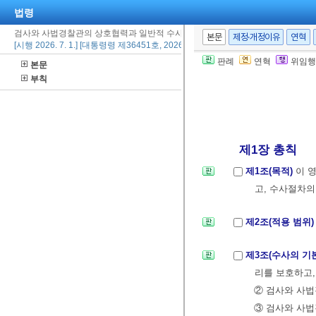
법령
검사와 사법경찰관의 상호협력과 일반적 수사준칙에 관한 규정
본문
제정·개정이유
연혁
[시행 2026. 7. 1.] [대통령령 제36451호, 2026. 6. 30., 일부개정]
판례
연혁
위임행
본문
부칙
제1장 총칙
제1조(목적)
이 
고, 수사절차의
제2조(적용 범위
제3조(수사의 기
리를 보호하고,
② 검사와 사법
③ 검사와 사법