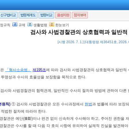
신구법비교
법령체계도
법령비교
음성지원
점자뷰어
정규칙
규제
생활법령
한눈보기
검사와 사법경찰관의 상호협력과 일반적
[시행 2026. 7. 1.] [대통령령 제36451호, 2026.
영은
「형사소송법」
제195조
에 따라 검사와 사법경찰관의 상호협력과 일반적
 투명성과 수사의 효율성을 보장함을 목적으로 한다.
)
검사와 사법경찰관의 협력관계, 일반적인 수사의 절차와 방법에 관하여 다른 
본원칙)
① 검사와 사법경찰관은 모든 수사과정에서
헌법
과 법률에 따라 보장되
 적법한 절차에 따라야 한다.
경찰관은 예단(豫斷)이나 편견 없이 신속하게 수사해야 하고, 주어진 권한을 
경찰관은 수사를 할 때 다음 각 호의 사항에 유의하여 실체적 진실을 발견해야 