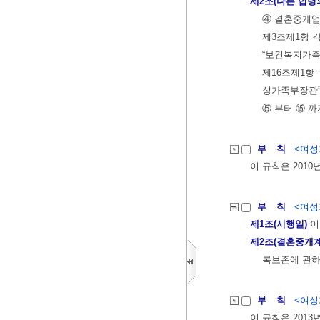
제2조(다른 법령
④ 결혼중개업
제3조제1항 각
“보건복지가족
제16조제1항ㆍ
성가족부장관”
⑤ 부터 ⑮ 까
부 칙
<여성가
이 규칙은 2010
부 칙
<여성가
제1조(시행일)
이
제2조(결혼중개
록보존에 관하
부 칙
<여성가
이 규칙은 2013