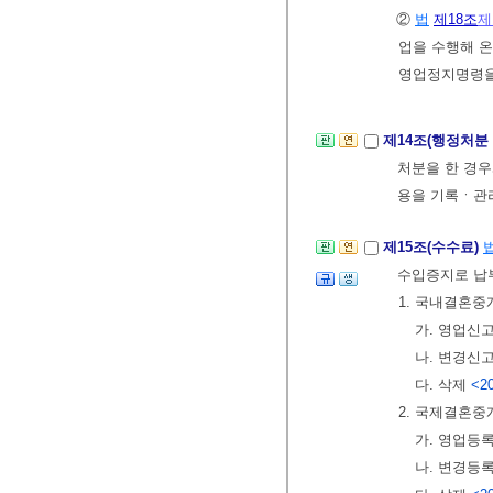
②
법
제18조
제
업을 수행해 온
영업정지명령을
제14조(행정처분
처분을 한 경
용을 기록ㆍ관
제15조(수수료)
수입증지로 납
1. 국내결혼중
가. 영업신
나. 변경신
다. 삭제
<20
2. 국제결혼중
가. 영업등
나. 변경등