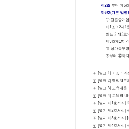
제2조
부터 제5
제6조(다른 법령
④ 결혼중개업
제1조의2제1항
별표 2 제2호
제3조제1항 각
“여성가족부령
⑤부터 ㉒까지
[별표 1] 거짓ㆍ
[별표 2] 행정처분
[별표 3] 교육내
[별표 4] 교육의 
[별지 제1호서식
[별지 제2호서식
[별지 제3호서식]
[별지 제4호서식