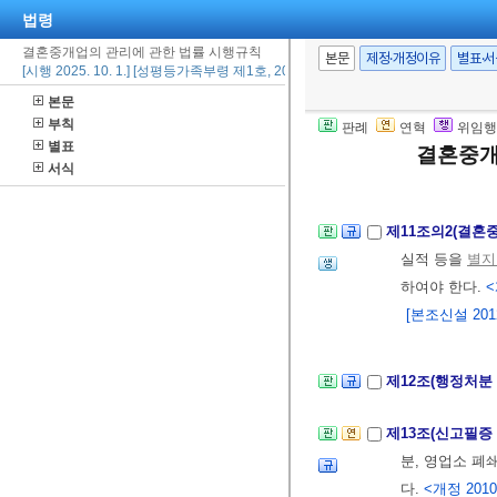
법령
제11조(장부 등의
결혼중개업의 관리에 관한 법률 시행규칙
장으로 갈음할 
본문
제정·개정이유
별표·
[시행 2025. 10. 1.] [성평등가족부령 제1호, 2025. 10. 1., 타법개정]
적합하지 아니
본문
<개정 2010. 11. 
부칙
판례
연혁
위임행
1.
별지 제9호
별표
결혼중개
2.
별지 제10
서식
제11조의2(결혼
실적 등을
별지
하여야 한다.
<
[본조신설 2012.
제12조(행정처분
제13조(신고필증
분, 영업소 폐
다.
<개정 2010. 