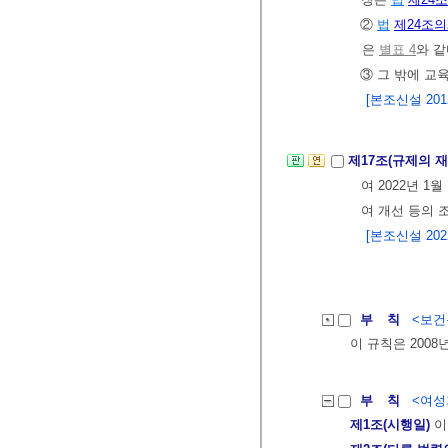
②
법
제24조의
은
별표 4
와 같
③ 그 밖에 교
[본조신설 2012.
제17조(규제의 
여 2022년 1
여 개선 등의 
[본조신설 2022.
부 칙
<보건복
이 규칙은 2008
부 칙
<여성가
제1조(시행일)
이