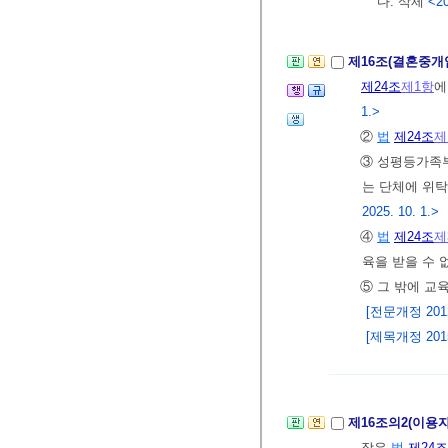
다. 삭제
<20
제16조(결혼중개
제24조
제1항
에
1.>
②
법
제24조
제
③ 성평등가족
는 단체에 위탁
2025. 10. 1.>
④
법
제24조
제
육을 받을 수 
⑤ 그 밖에 교
[전문개정 2012.
[제목개정 2015.
제16조의2(이용
장은
법
제24조