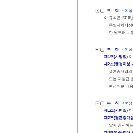
부 칙
<여성가
이 규칙은 201
특별자치시장에
한 날부터 시
부 칙
<여성가
제1조(시행일)
이
제2조(행정처분 
결혼중개업의 
또는 재발급 
행정처분 내용
부 칙
<여성가
제1조(시행일)
이
제2조(결혼중개업
달에 공시하는
제3조(아동학대 