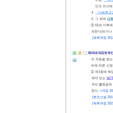
인의 의사에
4.
「사립학교
5. 그 밖에
대
② 65세 이후
외한다)되거나
[제목개정 2013.
제10조의2(외
의 적용을 받는
바에 따른 신청
② 제1항에 
계약 또는
제7
격의 활동범위
한다.
<개정 202
[본조신설 2019.
[제목개정 2022.