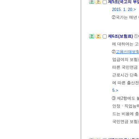
제5조(국고의 부
2015. 1. 20.>
②국가는 매년 
제6조(보험료)
①
에 대하여는 
②
고용산재보
업급여의 보험료
따른 국민연금
근로시간 단축
에 따른 출산전
5.>
③ 제2항에도
안정ㆍ직업능력
드는 비용에 
국민연금 보험료