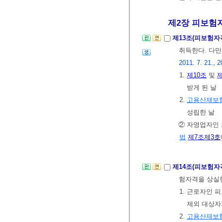
제2장 피보험자
제13조(피보험자
취득한다. 다만
2011. 7. 21., 2
1.
제10조
및
제
받게 된 날
2.
고용산재보
성립한 날
② 자영업자인
법
제7조
제3호
제14조(피보험자
험자격을 상실
1. 근로자인
제외 대상자
2.
고용산재보