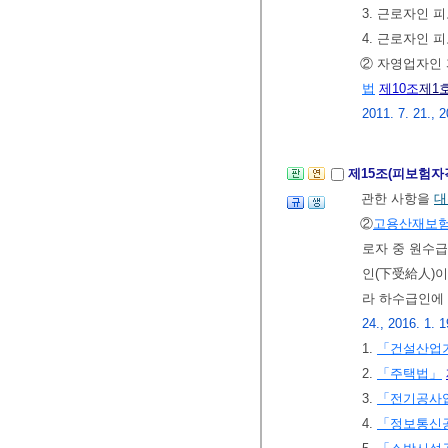
3. 근로자인 
4. 근로자인 
② 자영업자인
법
제10조
제1
2011. 7. 21., 2
제15조(피보험자
관한 사항을
대
②
고용산재보
로자 중 원수급
인(下受給人)이
라 하수급인에
24., 2016. 1. 1
1.
「건설산업
2.
「주택법」
3.
「전기공사
4.
「정보통신