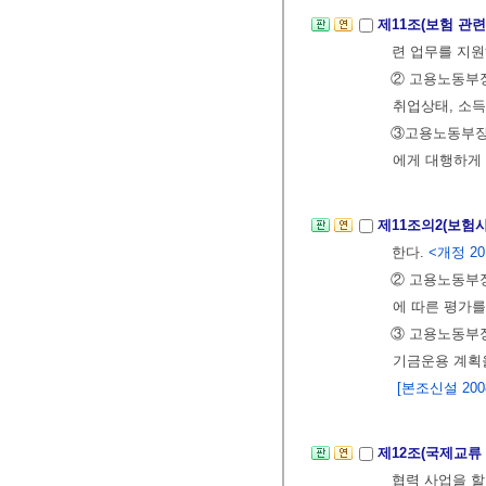
제11조(보험 관
련 업무를 지원
② 고용노동부장
취업상태, 소득
③고용노동부장
에게 대행하게 
제11조의2(보험
한다.
<개정 201
② 고용노동부
에 따른 평가를
③ 고용노동부장
기금운용 계획
[본조신설 2008.
제12조(국제교류
협력 사업을 할