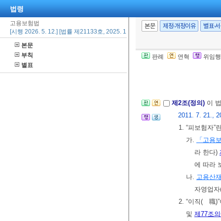
법령
고용보험법
본문
제정·개정이유
별표·
제1장 총칙
[시행 2026. 5. 12.] [법률 제21133호, 2025. 11. 11., 일부개정]
제1조(목적)
이 
본문
향상을 꾀하고,
부칙
판례
연혁
위임행
별표
급여를 실시하
목적으로 한다
제2조(정의)
이 
2011. 7. 21., 2
1. “피보험자
가.
「고용보
라 한다)
에 따라 
나.
고용산
자영업자(
2. “이직(離
및
제77조의