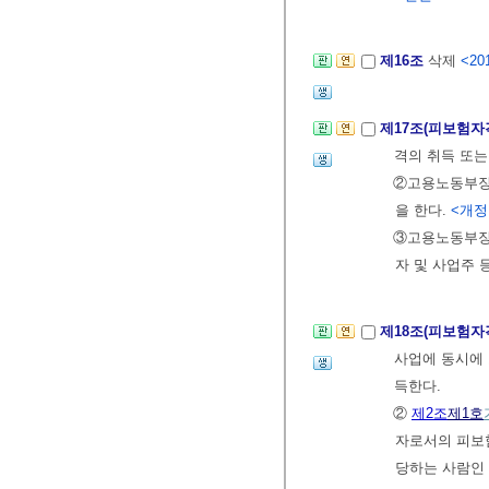
제16조
삭제
<201
제17조(피보험자
격의 취득 또는
②고용노동부장
을 한다.
<개정 2
③고용노동부장
자 및 사업주 
제18조(피보험자
사업에 동시에
득한다.
②
제2조
제1호
자로서의 피보
당하는 사람인