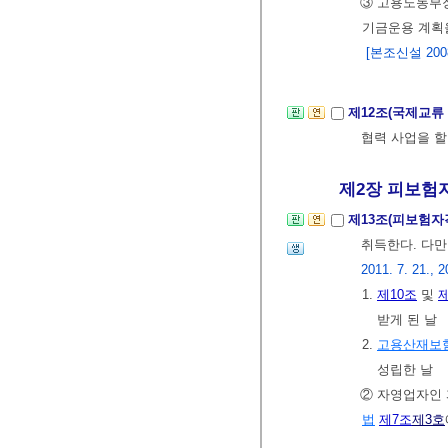
③ 고용노동부장
기금운용 계획
[본조신설 2008.
제12조(국제교류
협력 사업을 할
제2장 피보험자
제13조(피보험자
취득한다. 다만
2011. 7. 21., 2
1.
제10조
및
제
받게 된 날
2.
고용산재보
성립한 날
② 자영업자인
법
제7조
제3호