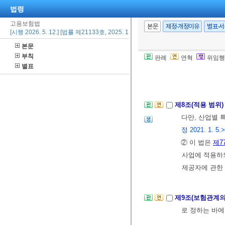
법령
2. 사용자를 
고용보험법
3. 공익을 대
본문
제정·개정이유
별표·
[시행 2026. 5. 12.] [법률 제21133호, 2025. 11. 11., 일부개정]
4. 정부를 대
본문
⑤ 위원회는 심
부칙
판례
연혁
위임행
⑥ 위원회 및 
별표
[전문개정 2008.
제8조(적용 범위
다만, 산업별 
정 2021. 1. 5.>
② 이 법은
제7
사업에 적용하되,
제공자에 관한
제9조(보험관계
로 정하는 바에