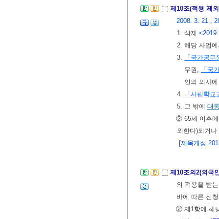
제10조(적용 제외
2008. 3. 21., 2
1. 삭제
<2019.
2. 해당 사업
3.
「국가공무
무원,
「국
인의 의사에
4.
「사립학교
5. 그 밖에
대
② 65세 이후
외한다)되거나
[제목개정 2013.
제10조의2(외
의 적용을 받는
바에 따른 신청
② 제1항에 