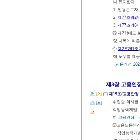
나 유지한다.
1. 일용근로자
2.
제77조의2
제
3.
제77조의6
제
③ 제2항에도
및 나목에 따른
④
제2조
제1호
에 노무를 제
[전문개정 2022.
제3장 고용안정
제19조(고용안
취업할 의사를 
직업능력개발ㆍ향
여
고용안정ㆍ
②고용노동부장
ㆍ직업능력개발