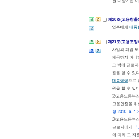
원 대상기업”이
제20조(고용창출
업주에게
대통
제21조(고용조정
사업의 폐업 또
제공하지 아니하
그 밖에 근로
원을 할 수 있
대통령령
으로 
원을 할 수 있
②고용노동부장
고용안정을 위
정 2010. 6. 4.
③고용노동부장관
근로자에게
「
에 따라 그 지