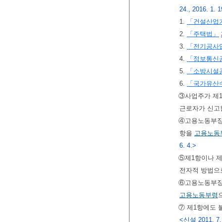
24., 2016. 1. 1
1.
「건설산업
2.
「주택법」
3.
「전기공사
4.
「정보통신
5.
「소방시설
6.
「국가유산수
③사업주가 제
근로자가 신고할
④고용노동부장관
항을
고용노동
6. 4.>
⑤제1항이나 제
전자적 방법으로
⑥고용노동부장
고용노동부령
⑦ 제1항에도 
<신설 2011. 7.