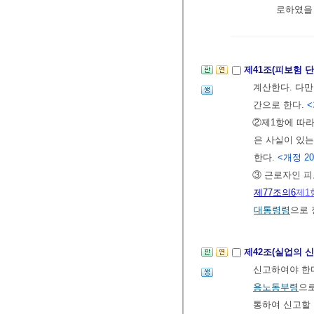
로하였을
제41조(피보험 
계산한다. 다
간으로 한다.
<
②제1항에 따라
은 사실이 있
한다.
<개정 2008
③ 근로자인 
제77조의6
제1
대통령령
으로 
제42조(실업의 
신고하여야 한다
용노동부령
으
통하여 신고할 