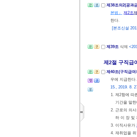
제38조의2(공과
본법」
제2조
제
한다.
[본조신설 2013.
제39조
삭제
<201
제2절 구직급
제40조(구직급여
우에 지급한다.
15., 2019. 8. 2
1. 제2항에 
기간을 말한다
2. 근로의 의
하 이 장 및
3. 이직사유가
4. 재취업을 