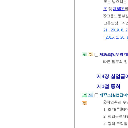
또는 받으려는 
조
및
제56조
를
⑤고용노동부장
고용안정ㆍ직업
21., 2019. 8. 2
[2015. 1. 
제36조(업무의 
따른 업무의 
제4장 실업급
제1절 통칙
제37조(실업급여
②취업촉진 수당
1. 조기(早期
2. 직업능력개
3. 광역 구직