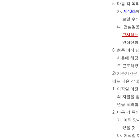
5. 다음 각 
가.
제43조
로일 수의
나. 건설일
고시하는
인정신청일
6. 최종 이직
사유에 해당
로 근로하였
② 기준기간은 
에는 다음 각 
1. 이직일 이
의 지급을 받
년을 초과할
2. 다음 각 
가. 이직 
였을 것
나. 이직일