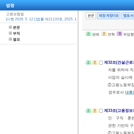
법령
2. 자격검정 
고용보험법
3. 그 밖에
대
본문
제정·개정이유
별표·
[시행 2026. 5. 12.] [법률 제21133호, 2025. 11. 11., 일부개정]
②고용노동부장
본문
통령령
으로 정
부칙
판례
연혁
위임행
실시할 수 있다
별표
제32조(건설근로
자를 위하여 
사업의 실시에 
②고용노동부장
경우로서
대통
제33조(고용정보
인ㆍ구직ㆍ훈련
관한 기반의 구
②고용노동부장