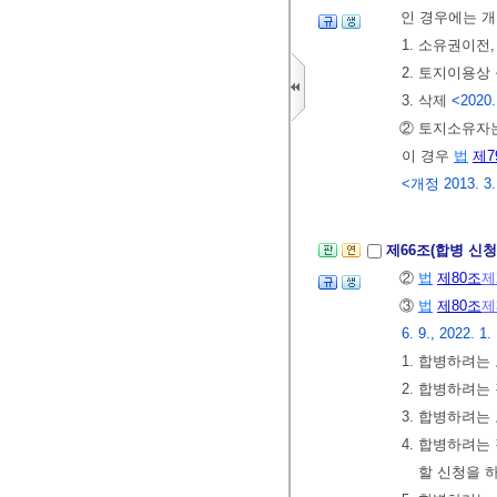
인 경우에는 개
1. 소유권이전
2. 토지이용상
3. 삭제
<2020.
② 토지소유자
이 경우
법
제7
<개정 2013. 3.
제66조(합병 신청
②
법
제80조
제
③
법
제80조
제
6. 9., 2022. 1.
1. 합병하려는
2. 합병하려는
3. 합병하려는
4. 합병하려는
할 신청을 