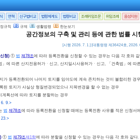
 1. 17.]
서식
연혁
신구법비교
법령체계도
법령비교
조례위임조문
위임조례
음성지원
동 신청 및 지적정리 등
정규칙
규제
생활법령
한눈보기
 신청)
토지소유자는
법
제77조
에 따라 신규등록을 신청할 때에는 신규등록 
공간정보의 구축 및 관리 등에 관한 법률 
 한다.
<개정 2013. 3. 23.>
[시행 2026. 7. 1.] [대통령령 제36424호, 2026.
 신청)
①
법
제78조
에 따라 등록전환을 신청할 수 있는 경우는 다음 각 호와 같
리법」에 따른 산지전용허가ㆍ신고, 산지일시사용허가ㆍ신고, 「건축법」에 따른 
토지가 등록전환되어 나머지 토지를 임야도에 계속 존치하는 것이 불합리한 경
등록된 토지가 사실상 형질변경되었으나 지목변경을 할 수 없는 경우
관리계획선에 따라 토지를 분할하는 경우
 6. 9.>
는
법
제78조
에 따라 등록전환을 신청할 때에는 등록전환 사유를 적은 신청서
 23.>
)
①
법
제79조
제1항
에 따라 분할을 신청할 수 있는 경우는 다음 각 호와 같다