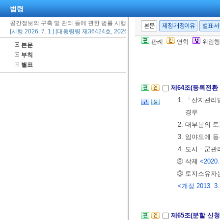
[본조신설 2014.
법령
공간정보의 구축 및 관리 등에 관한 법률 시행령
본문
제정·개정이유
별표·
[시행 2026. 7. 1.] [대통령령 제36424호, 2026. 6. 23., 타법개정]
제3절 토지의 이
판례
연혁
위임행
본문
제63조(신규등록
부칙
에 제출하여야
별표
제64조(등록전환
1. 「산지관
경우
2. 대부분의 
3. 임야도에 
4. 도시ㆍ군
② 삭제
<2020.
③ 토지소유자
<개정 2013. 3.
제65조(분할 신청