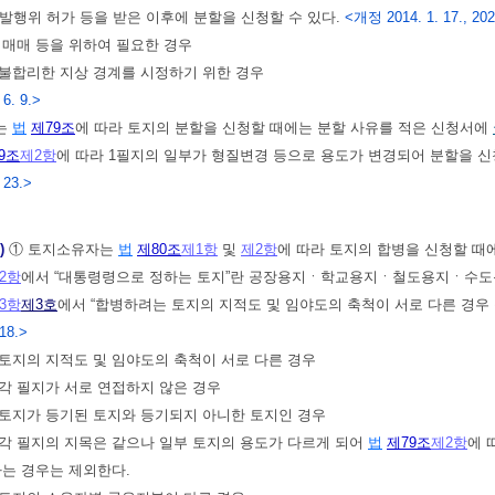
발행위 허가 등을 받은 이후에 분할을 신청할 수 있다.
<개정 2014. 1. 17., 2020
, 매매 등을 위하여 필요한 경우
 불합리한 지상 경계를 시정하기 위한 경우
 6. 9.>
는
법
제79조
에 따라 토지의 분할을 신청할 때에는 분할 사유를 적은 신청서에
9조
제2항
에 따라 1필지의 일부가 형질변경 등으로 용도가 변경되어 분할을 
 23.>
)
① 토지소유자는
법
제80조
제1항
및
제2항
에 따라 토지의 합병을 신청할 때
2항
에서 “대통령령으로 정하는 토지”란 공장용지ㆍ학교용지ㆍ철도용지ㆍ수도
3항
제3호
에서 “합병하려는 토지의 지적도 및 임야도의 축척이 서로 다른 경우
 18.>
 토지의 지적도 및 임야도의 축척이 서로 다른 경우
 각 필지가 서로 연접하지 않은 경우
 토지가 등기된 토지와 등기되지 아니한 토지인 경우
 각 필지의 지목은 같으나 일부 토지의 용도가 다르게 되어
법
제79조
제2항
에 
하는 경우는 제외한다.