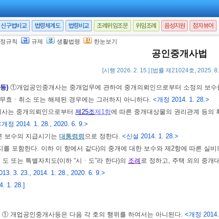
금(이하 이 조에서 “계약금등”이라 한다)을 개업공인중개사 또는
대통령령
으로
투자업에 관한 법률」
에 따른 신탁업자 등에 예치하도록 거래당사자에게 권고할
신구법비교
법령체계도
법령비교
조례위임조문
위임조례
음성지원
점자뷰어
 계약금등을 예치한 경우 매도인ㆍ임대인 등 계약금등을 수령할 수 있는 권리
정규칙
규제
생활법령
한눈보기
 보증보험회사가 발행하는 보증서를 계약금등의 예치명의자에게 교부하고 계약
공인중개사법
 예치한 계약금등의 관리ㆍ인출 및 반환절차 등에 관하여 필요한 사항은
대통
[시행 2026. 2. 15.] [법률 제21024호, 2025. 
 등)
①개업공인중개사는 중개업무에 관하여 중개의뢰인으로부터 소정의 보수를 
 무효ㆍ취소 또는 해제된 경우에는 그러하지 아니하다.
<개정 2014. 1. 28.>
개사는 중개의뢰인으로부터
제25조
제1항
에 따른 중개대상물의 권리관계 등의 
<개정 2014. 1. 28., 2020. 6. 9.>
른 보수의 지급시기는
대통령령
으로 정한다.
<신설 2014. 1. 28.>
를 포함한다. 이하 이 항에서 같다)의 중개에 대한 보수와 제2항에 따른 실
도 또는 특별자치도(이하 “시ㆍ도”라 한다)의
조례
로 정하고, 주택 외의 중
013. 3. 23., 2014. 1. 28., 2020. 6. 9.>
 1. 28.]
)
① 개업공인중개사등은 다음 각 호의 행위를 하여서는 아니된다.
<개정 2014. 1