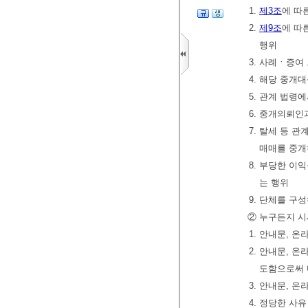
1.
제3조
에 따
2.
제9조
에 따
행위
3. 사례ㆍ증여
4. 해당 중개
5. 관계 법령
6. 중개의뢰인
7. 탈세 등 
매매를 중개
8. 부당한 이
는 행위
9. 단체를 
② 누구든지 시
1. 안내문,
2. 안내문,
도함으로써 
3. 안내문, 
4. 정당한 