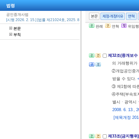
중도금 또는 잔
법령
본시장과 금융
공인중개사법
본문
제정·개정이유
연혁
[시행 2026. 2. 15.] [법률 제21024호, 2025. 8. 14., 일부개정]
②제1항에 따라
판례
연혁
위임행
본문
금융기관 또는
부칙
③제1항에 따라
제32조(중개보수
의 거래행위가
②개업공인중
받을 수 있다.
③ 제1항에 따
④주택(부속토지
별시ㆍ광역시ㆍ
2008. 6. 13., 2
[제목개정 2014.
제33조(금지행위