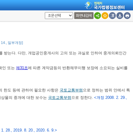
 정하는 자의 명의로 금융기관,
제42조
에 따라 공제사업을 하는 자 또는
「자
 수 있다.
<개정 2007. 8. 3., 2014. 1. 28., 2020. 6. 9.>
화면내검색
가 있는 자는 해당 계약을 해제한 때에 계약금등의 반환을 보장하는 내용의
금등을 미리 수령할 수 있다.
<개정 2020. 6. 9.>
령령
으로 정한다.
<개정 2020. 6. 9.>
8. 14., 일부개정]
받는다. 다만, 개업공인중개사의 고의 또는 과실로 인하여 중개의뢰인간
확인 또는
제31조
에 따른 계약금등의 반환채무이행 보장에 소요되는 실비를
비의 한도 등에 관하여 필요한 사항은
국토교통부령
으로 정하는 범위 안에서 특
개대상물의 중개에 대한 보수는
국토교통부령
으로 정한다.
<개정 2008. 2. 29.,
. 28., 2019. 8. 20., 2020. 6. 9.>