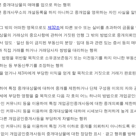
른 중개대상물의 매매를 업으로 하는 행위
른 중개사무소의 개설등록을 하지 아니하고 중개업을 영위하는 자인 사실을 알
 그 밖의 어떠한 명목으로도
제32조
에 따른 보수 또는 실비를 초과하여 금품을
대상물의 거래상의 중요사항에 관하여 거짓된 언행 그 밖의 방법으로 중개의뢰
에서 양도ㆍ알선 등이 금지된 부동산의 분양ㆍ임대 등과 관련 있는 증서 등의 
과 직접 거래를 하거나 거래당사자 쌍방을 대리하는 행위
관계 법령을 위반할 목적으로 소유권보존등기 또는 이전등기를 하지 아니한 부동
하는 등 부동산투기를 조장하는 행위
익을 얻거나 제3자에게 부당한 이익을 얻게 할 목적으로 거짓으로 거래가 완료
구성하여 특정 중개대상물에 대하여 중개를 제한하거나 단체 구성원 이외의 자와
세에 부당한 영향을 줄 목적으로 다음 각 호의 어느 하나의 방법으로 개업공
 온라인 커뮤니티 등을 이용하여 특정 개업공인중개사등에 대한 중개의뢰를 제한
 온라인 커뮤니티 등을 이용하여 중개대상물에 대하여 시세보다 현저하게 높게
다른 개업공인중개사등을 부당하게 차별하는 행위
온라인 커뮤니티 등을 이용하여 특정 가격 이하로 중개를 의뢰하지 아니하도록 
사유 없이 개업공인중개사등의 중개대상물에 대한 정당한 표시ㆍ광고 행위를 방해