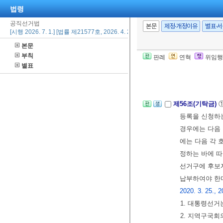
제54조(후보자사
법령
서 서면으로 
공직선거법
본문
제정·개정이유
별표·
[시행 2026. 7. 1.] [법률 제21577호, 2026. 4. 22., 일부개정]
한다.
본문
제55조(후보자등
부칙
판례
연혁
위임행
별표
구선거관리위원
회에 통지하여야
제56조(기탁금)
등록을 신청하
경우에는 다음 
에는 다음 각 
정하는 바에 
선거구에 후보
납부하여야 한
2020. 3. 25., 2
1. 대통령선거
2. 지역구국회