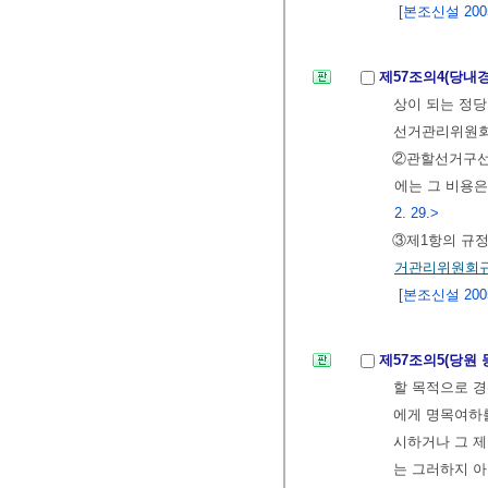
[본조신설 2005.
제57조의4(당내
상이 되는 정당
선거관리위원회
②관할선거구선
에는 그 비용은
2. 29.>
③제1항의 규정
거관리위원회
[본조신설 2005.
제57조의5(당원
할 목적으로 
에게 명목여하를
시하거나 그 제
는 그러하지 아