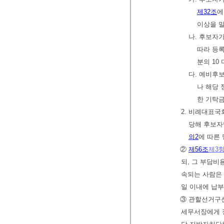
제32조
에
이상을 
나. 후보자가
따라 등록
분의 10
다. 예비후
나 해당
한 기탁금
2. 비례대표
당해 후보자
의2
에 따른
②
제56조
제3
되, 그 부담비
속되는 사람은 
일 이내에 납
③ 관할선거구
세무서장에게 