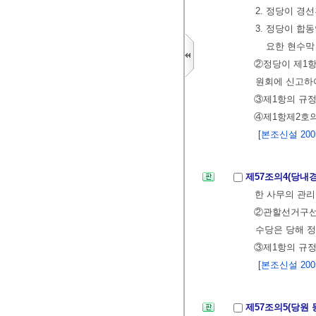
2. 정당이 경
3. 정당이 
요한 현수막
②정당이 제1
원회에 신고하
③제1항의 규
④제1항제2호의
[본조신설 2005.
제57조의4(당내
한 사무의 관
②관할선거구선거
수당은 당해 
③제1항의 규정
[본조신설 2005.
제57조의5(당원