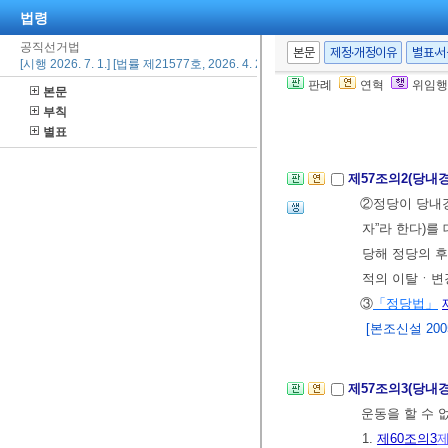
지출한 후 관할
법령
④ 삭제
<2000.
공직선거법
본문
제정·개정이유
별표·
⑤기탁금의 반환
[시행 2026. 7. 1.] [법률 제21577호, 2026. 4. 22., 일부개정]
[2020. 3.
판례
연혁
위임행
본문
부칙
별표
제6장의2 정당의
제57조의2(당내
②정당이 당내경
자”라 한다)
당해 정당의 후
적의 이탈ㆍ변
③
「정당법」
[본조신설 2005.
제57조의3(당내
운동을 할 수 
1.
제60조의3
제