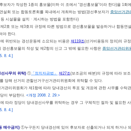
선후보자가 작성한 1종의 홍보물(이하 이 조에서 “경선홍보물”이라 한다)을 1회
합동연설회 또는 합동토론회를 옥내에서 개최하는 방법(경선후보자가
중앙선거관
 등 시설물을 설치ㆍ게시하는 방법을 포함한다)
항제2호 또는 제3호의 규정에 따른 방법으로 경선홍보물을 발송하거나 합동연
여야 한다.
정에 위반되는 경선운동에 소요되는 비용은
제119조
(선거비용등의 정의)의 규정
 경선홍보물의 작성 및 제2항의 신고 그 밖에 필요한 사항은
중앙선거관리위
 8. 4.]
경선사무의 위탁)
①
「정치자금법」
제27조
(보조금의 배분)의 규정에 따라 보
리를 당해 선거의 관할선거구선거관리위원회에 위탁할 수 있다.
관리위원회가 제1항에 따라 당내경선의 투표 및 개표에 관한 사무를 수탁관리
정당이 부담한다.
<개정 2008. 2. 29.>
에 따라 정당이 당내경선사무를 위탁하는 경우 그 구체적인 절차 및 필요한 
 8. 4.]
 등 매수금지)
①누구든지 당내경선에 있어 후보자로 선출되거나 되게 하거나 