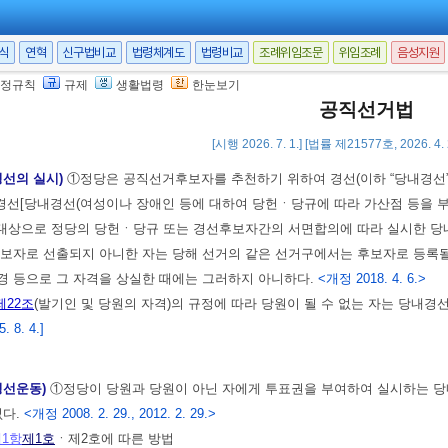
세무서장에게 그 징수를 위탁할 수 있다.
<신설 2010. 1. 25.>
 2. 16.>
서식
연혁
신구법비교
법령체계도
법령비교
조례위임조문
위임조례
음성지원
 및 귀속 기타 필요한 사항은
중앙선거관리위원회규칙
으로 정한다.
<개정 200
 25. 법률 제17127호에 의하여 2018. 1. 25. 헌법재판소에서 헌법불합치 결정된 
정규칙
규제
생활법령
한눈보기
공직선거법
[시행 2026. 7. 1.] [법률 제21577호, 2026. 4
 후보자 추천을 위한 당내경선
<신설 2005. 8. 4.>
경선의 실시)
①정당은 공직선거후보자를 추천하기 위하여 경선(이하 “당내경선”이
선[당내경선(여성이나 장애인 등에 대하여 당헌ㆍ당규에 따라 가산점 등을 부
를 대상으로 정당의 당헌ㆍ당규 또는 경선후보자간의 서면합의에 따라 실시한 
보자로 선출되지 아니한 자는 당해 선거의 같은 선거구에서는 후보자로 등록될
경 등으로 그 자격을 상실한 때에는 그러하지 아니하다.
<개정 2018. 4. 6.>
제22조
(발기인 및 당원의 자격)의 규정에 따라 당원이 될 수 없는 자는 당내경선
 8. 4.]
경선운동)
①정당이 당원과 당원이 아닌 자에게 투표권을 부여하여 실시하는 당
없다.
<개정 2008. 2. 29., 2012. 2. 29.>
1항
제1호
ㆍ제2호에 따른 방법