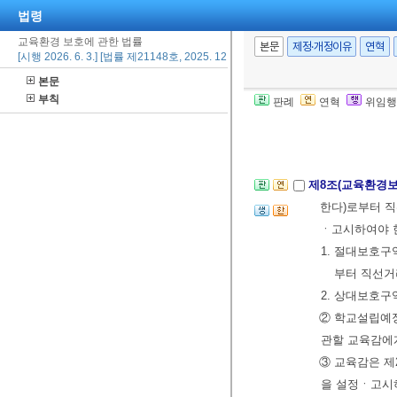
법령
④ 교육감은 
교육환경 보호에 관한 법률
바에 따라 교육
본문
제정·개정이유
연혁
[시행 2026. 6. 3.] [법률 제21148호, 2025. 12. 2., 일부개정]
가서(이하 “사
본문
⑤ 사후교육환
부칙
판례
연혁
위임행
령
으로 정한다.
[제목개정 2025.
제8조(교육환경보
한다)로부터 직
ㆍ고시하여야 
1. 절대보호
부터 직선거
2. 상대보호
② 학교설립예
관할 교육감에게
③ 교육감은 제
을 설정ㆍ고시