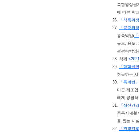
복합영상물제
에 따른 학
26.
「식품위
27.
「공중위
광숙박업(
「
규모, 용도
관광숙박업은
28. 삭제
<2021
29.
「화학물
취급하는 시
30.
「통계법
미콘 제조업
에게 공급하
31.
「정신건강
중독자재활시
을 돕는 시설
32.
「관광진