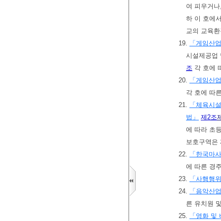
여 피우거나
하 이 호에
교의 교육환
19.
「게임산업
시설제공업 
조
각 호에 
20.
「게임산업
각 호에 따
21.
「체육시설
법」
제2조
에 따라 초
보호구역은 
22.
「한국마
에 따른 경
23.
「사행행위
24.
「음악산업
른 유치원 
25.
「영화 및