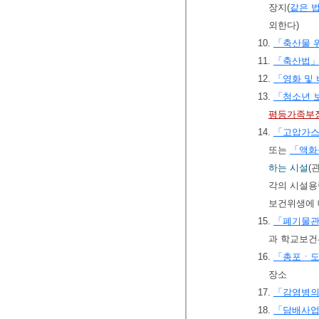
장지(
같은 
외한다)
10.
「축산물 
11.
「축산법
12.
「영화 및
13.
「청소년 
평등가족부
14.
「고압가스
또는
「액화
하는 시설
(
각의 시설용
보건위생에 
15.
「폐기물
과 학교보건
16.
「총포ㆍ도
장소
17.
「감염병의
18.
「담배사