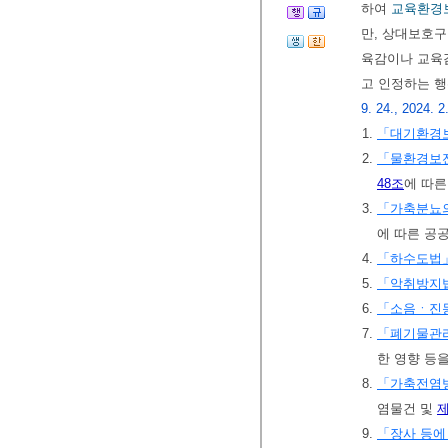
하여
교육환경보
만, 상대보호구
육감이나 교육
고 인정하는 행
9. 24., 2024. 2
1.
「대기환경
2.
「물환경보
48조
에 따
3.
「가축분뇨의
에 따른 공
4.
「하수도법
5.
「악취방지
6.
「소음ㆍ진
7.
「폐기물관
한 영향 등
8.
「가축전염
염물건 및
제
9.
「장사 등에