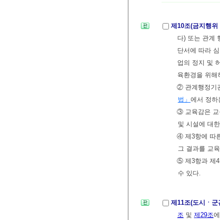
제10조(금지행위
다) 또는 관계
단서에 따라 심
업의 정지 및 
육환경을 위해
② 관계행정기
법」
에서 정하
③ 교육감은 
및 시설에 대한
④ 제3항에 따
그 결과를 교육
⑤ 제3항과 제
수 있다.
제11조(도시ㆍ군
조
및
제29조
에