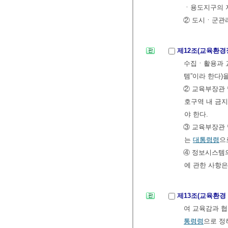
ㆍ용도지구의 지
② 도시ㆍ군관리
제12조(교육환
수집ㆍ활용과 
템”이라 한다)
② 교육부장관
호구역 내 금지
야 한다.
③ 교육부장관
는
대통령령
으
④ 정보시스템의
에 관한 사항
제13조(교육환경
여 교육감과 
통령령
으로 정