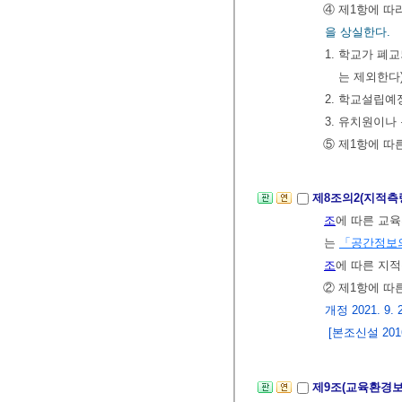
④ 제1항에 따
을 상실한다.
1. 학교가 폐
는 제외한다
2. 학교설립
3. 유치원이
⑤ 제1항에 따
제8조의2(지적측
조
에 따른 교
는
「공간정보의
조
에 따른 지적
② 제1항에 따
개정 2021. 9. 
[본조신설 2016.
제9조(교육환경