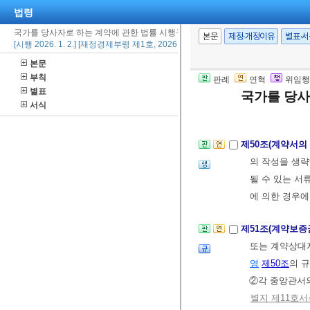
법령
당해계약에 필
국가를 당사자로 하는 계약에 관한 법률 시행규칙
③각 중앙관서의
본문
제정·개정이유
별표·
[시행 2026. 1. 2.] [재정경제부령 제1호, 2026. 1. 2., 타법개정]
에는 따로 이와
본문
④각 중앙관서
부칙
판례
연혁
위임행
계약보증금의 
별표
국가를 당사
약보증금지급각
서식
제50조(계약서의
의 작성을 생
될 수 있는 서
에 의한 경우
제51조(계약보증
또는 계약상대
영
제50조
의 
②각 중앙관서
별지 제11호서