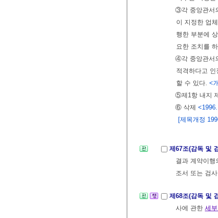
③각 중앙관서
이 지정한 업체
행한 부분에 
요한 조치를 하
④각 중앙관서의
적격하다고 인
할 수 있다.
<개
⑤제1항 내지 
⑥ 삭제
<1996.
[제목개정 1996.
제67조(감독 및 
결과 계약이행의
조서 또는 검
제68조(감독 및
사에 관한
세부