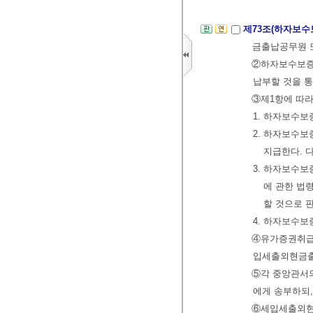
제73조(하자보
금출납공무원 
②하자보수보
납부할 것을 통
③제1항에 따라
1. 하자보수
2. 하자보수
지급한다. 
3. 하자보수보
에 관한 법
할 것으로 
4. 하자보수
④유가증권취급
입세출외현금출
⑤각 중앙관서
에게 송부하되
⑥세입세출외현