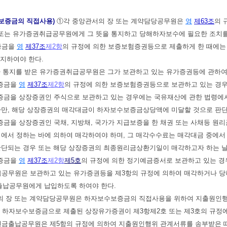
수보증금의 직접사용)
①각 중앙관서의 장 또는 계약담당공무원은
영
제63조
의 
또는 유가증권취급공무원에게 그 뜻을 통지하고 당해하자보수에 필요한 조치를
증금을
영
제37조
제2항
의 규정에 의한 보증보험증권등으로 제출하게 한 때에는
지하여야 한다.
 통지를 받은 유가증권취급공무원은 그가 보관하고 있는 유가증권등에 관하여 
보증금을
영
제37조
제2항
의 규정에 의한 보증보험증권등으로 보관하고 있는 경우
보증금을 상장증권인 주식으로 보관하고 있는 경우에는 국유재산에 관한 법령에서
다만, 해당 상장증권의 매각대금이 하자보수보증금상당액에 미달할 것으로 판단
증금을 상장증권인 국채, 지방채, 국가가 지급보증을 한 채권 또는 사채등 
령에서 정하는 바에 의하여 매각하여야 하며, 그 매각수수료는 매각대금 중에
판단되는 경우 또는 해당 상장증권의 최종원리금상환기일이 매각하고자 하는 날부
보증금을
영
제37조
제2항
제5호
의 규정에 의한 정기예금증서로 보관하고 있는 경
공무원은 보관하고 있는 유가증권등을 제3항의 규정에 의하여 매각하거나 당
납공무원에게 납입하도록 하여야 한다.
의 장 또는 계약담당공무원은 하자보수보증금의 직접사용을 위하여 지출원인
, 하자보수보증금으로 제출된 상장유가증권이 제3항제2호 또는 제3호의 규정에
금출납공무원은 제5항의 규정에 의하여 지출원인행위 관계서류를 송부받은 