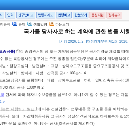
 계약금액
서식
연혁
신구법비교
법령체계도
법령비교
한눈보기
음성지원
점자뷰어
정규칙
규제
생활법령
한눈보기
용 및 처리사항
국가를 당사자로 하는 계약에 관한 법률 
사항
[시행 2026. 1. 2.] [재정경제부령 제1호, 2026. 
수보증금률)
①각 중앙관서의 장 또는 계약담당공무원은 공사계약을 체결할 때
 수 없는 복합공사인 경우에는 주된 공종을 말한다)구분에 의하여 계약금액에
ㆍ터널ㆍ철강교설치ㆍ발전설비ㆍ교량ㆍ상하수도구조물등 중요구조물공사 및 조경공
ㆍ삭도설치ㆍ방파제ㆍ사방ㆍ간척등 공사: 100분의 4
ㆍ도로(포장공사를 포함한다)ㆍ매립ㆍ상하수도관로ㆍ하천ㆍ일반건축등 공사: 10
 제3호외의 공사: 100분의 2
1항
단서에 따라 하자보수보증금을 납부하지 아니하게 할 수 있는 경우는 다음 
4.>
본법 시행령」 별표 1
에 따른 건설업종의 업무내용 중 구조물 등을 해체하는
절취공사, 모래ㆍ자갈채취공사등 그 공사의 성질상 객관적으로 하자보수가 필요
 3천만원을 초과하지 아니하는 공사(조경공사를 제외한다)