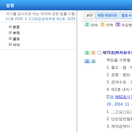
법령
1. 공사명 및
2. 계약상대자
국가를 당사자로 하는 계약에 관한 법률 시행규칙
본문
제정·개정이유
별표·
[시행 2026. 1. 2.] [재정경제부령 제1호, 2026. 1. 2., 타법개정]
3. 준공연월일
판례
연혁
위임행
본문
4. 하자발생내
부칙
5. 기타 참고
별표
서식
제72조(하자보
책임을 구분할
1. 철도ㆍ댐
2. 공항ㆍ항만
3. 관개수로
4. 제1호 내지
②
영
제62조
제
19., 2014. 11. 
1.
「건설산업기
2. 단순암반
3. 계약금액이