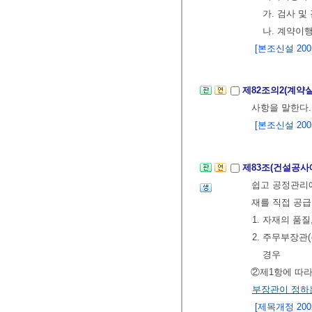
가. 검사 및
나. 계약이
[본조신설 2005.
제82조의2(계약
사항을 말한다
[본조신설 2005.
제83조(건설공사
쉽고 공정관리에
재를 직접 공급
1. 자재의 품
2. 주무부장
경우
②제1항에 따라
부장관이 정하
[제목개정 2002.