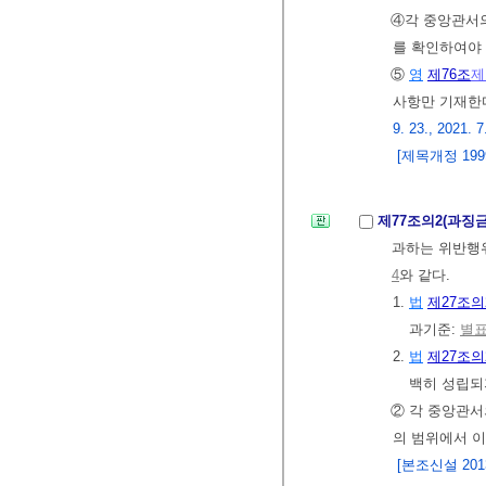
④각 중앙관서
를 확인하여야
⑤
영
제76조
제
사항만 기재한
9. 23., 2021. 7
[제목개정 1999. 
제77조의2(과징
과하는 위반행위
4
와 같다.
1.
법
제27조의
과기준:
별표
2.
법
제27조의
백히 성립되
② 각 중앙관서
의 범위에서 이
[본조신설 2013.