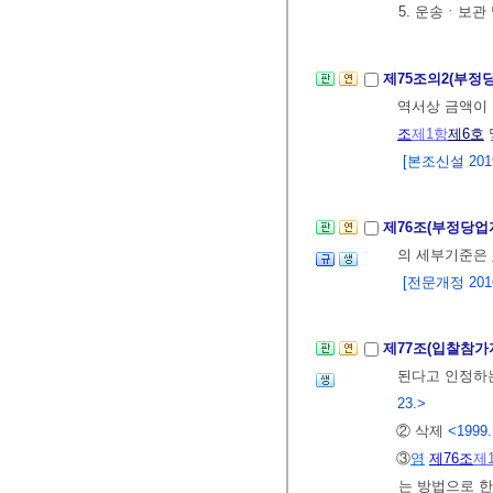
5. 운송ㆍ보관 
제75조의2(부정
역서상 금액이
조
제1항
제6호
[본조신설 2019.
제76조(부정당업
의 세부기준은
[전문개정 2016.
제77조(입찰참가
된다고 인정하는
23.>
② 삭제
<1999.
③
영
제76조
제
는 방법으로 한