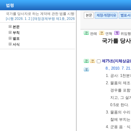
법령
리의 변경 등 
국가를 당사자로 하는 계약에 관한 법률 시행규칙
장 또는 계약
본문
제정·개정이유
별표·
[시행 2026. 1. 2.] [재정경제부령 제1호, 2026. 1. 2., 타법개정]
요가 있는 때에
본문
기 전에 우선 
부칙
판례
연혁
위임행
②
제74조
제9항
별표
국가를 당사
[본조신설 1999.
서식
제75조(지체상금
8., 2010. 7. 21
1. 공사: 1천분의
2. 물품의 제
경우를 포함한
지고, 그 
0.5로 한다.
3. 물품의 수
찰에 부치는 
4. 군용 음ㆍ식