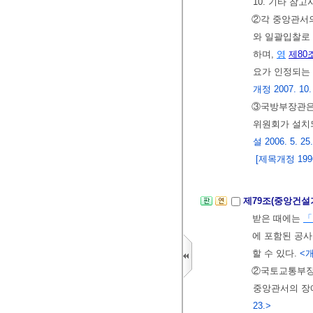
10. 기타 참고
②각 중앙관서
와 일괄입찰로
하며,
영
제80
요가 인정되는
개정 2007. 10.
③국방부장관은
위원회가 설치
설 2006. 5. 25.,
[제목개정 1996. 
제79조(중앙건
받은 때에는
「
에 포함된 공사
할 수 있다.
<개정
②국토교통부장
중앙관서의 장
23.>