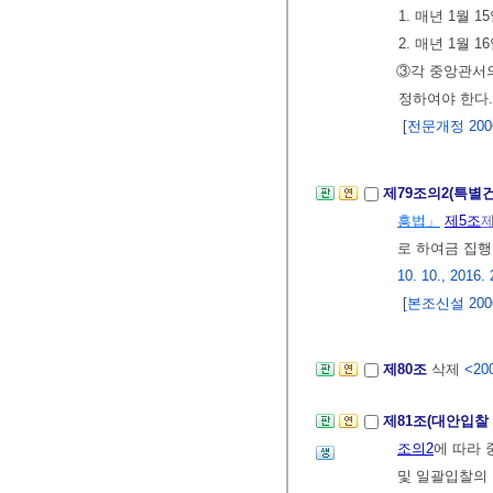
1. 매년 1월
2. 매년 1월
③각 중앙관서의
정하여야 한다
[전문개정 2006.
제79조의2(특
흥법」
제5조
제
로 하여금 집
10. 10., 2016. 
[본조신설 2006.
제80조
삭제
<200
제81조(대안입찰
조의2
에 따라
및 일괄입찰의