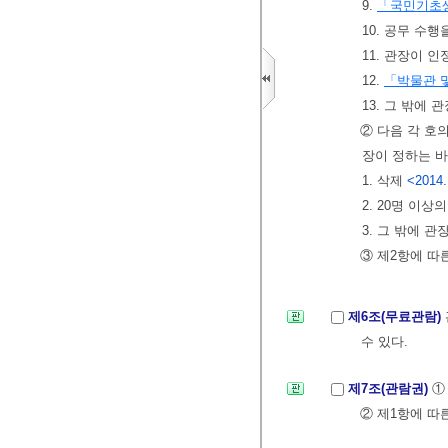
9.
「국민기초
10. 공무 수
11. 관장이 
12.
「박물관 
13. 그 밖에
② 다음 각 호
장이 정하는 바
1. 삭제
<2014.
2. 20명 이상
3. 그 밖에 
③ 제2항에 따
제6조(무료관람)
수 있다.
제7조(관람권)
①
② 제1항에 따