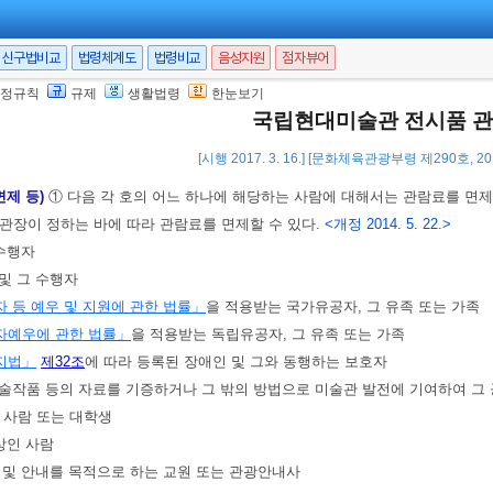
표 시간)
① 미술관의 관람시간은 관장이 정한다.
신구법비교
법령체계도
법령비교
음성지원
점자뷰어
표시간은 개관시간부터 관람시간이 끝나기 1시간 전까지로 한다.
정규칙
규제
생활법령
한눈보기
국립현대미술관 전시품 
술관의 전시품을 관람하려는 사람은 관장이 정하는 관람료를 내야 한다. 다만,
[시행 2017. 3. 16.] [문화체육관광부령 제290호, 201
면제 등)
① 다음 각 호의 어느 하나에 해당하는 사람에 대해서는 관람료를 면제
관장이 정하는 바에 따라 관람료를 면제할 수 있다.
<개정 2014. 5. 22.>
 수행자
 및 그 수행자
 등 예우 및 지원에 관한 법률」
을 적용받는 국가유공자, 그 유족 또는 가족
자예우에 관한 법률」
을 적용받는 독립유공자, 그 유족 또는 가족
지법」
제32조
에 따라 등록된 장애인 및 그와 동행하는 보호자
미술작품 등의 자료를 기증하거나 그 밖의 방법으로 미술관 발전에 기여하여 그 
인 사람 또는 대학생
이상인 사람
솔 및 안내를 목적으로 하는 교원 또는 관광안내사