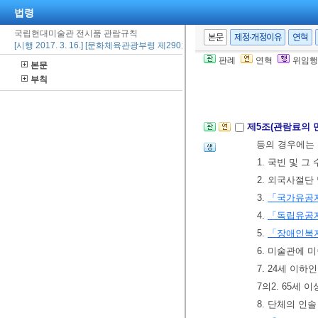
법령
제3조(관람 및 매
국립현대미술관 전시품 관람규칙
본문
제정·개정이유
연혁
[시행 2017. 3. 16.] [문화체육관광부령 제290호, 2017. 3. 16., 일부개정]
② 관람권의 매
판례
연혁
위임행
본문
부칙
제4조(관람료)
미
제5조(관람료의 
등의 경우에는 
1. 국빈 및 그
2. 외국사절단
3.
「국가유공자
4.
「독립유공
5.
「장애인복
6. 미술관에 
7. 24세 이하
7의2. 65세 
8. 단체의 인