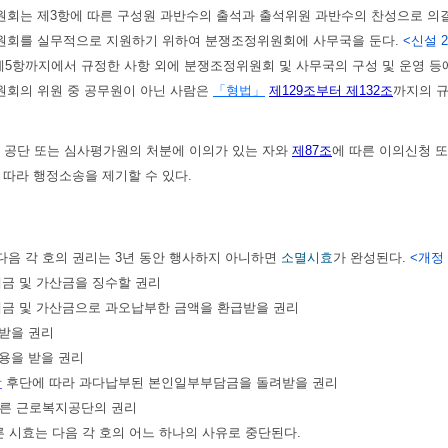
회는 제3항에 따른 구성원 과반수의 출석과 출석위원 과반수의 찬성으로 의
원회를 실무적으로 지원하기 위하여 분쟁조정위원회에 사무국을 둔다.
<신설 20
제5항까지에서 규정한 사항 외에 분쟁조정위원회 및 사무국의 구성 및 운영 
원회의 위원 중 공무원이 아닌 사람은
「형법」
제129조부터 제132조
까지의 규
)
공단 또는 심사평가원의 처분에 이의가 있는 자와
제87조
에 따른 이의신청 
 따라 행정소송을 제기할 수 있다.
다음 각 호의 권리는 3년 동안 행사하지 아니하면
소멸시효
가 완성된다.
<개정 2
연체금 및 가산금을 징수할 권리
연체금 및 가산금으로 과오납부한 금액을 환급받을 권리
 받을 권리
비용을 받을 권리
항
후단에 따라 과다납부된 본인일부부담금을 돌려받을 권리
따른 근로복지공단의 권리
른 시효는 다음 각 호의 어느 하나의 사유로 중단된다.