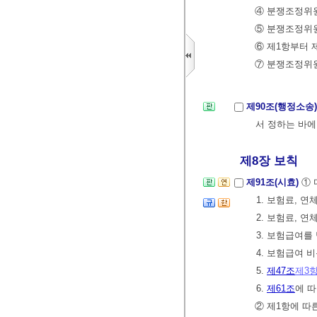
④ 분쟁조정위원
⑤ 분쟁조정위
⑥ 제1항부터 
⑦ 분쟁조정위
제90조(행정소송
서 정하는 바에
제8장 보칙
제91조(시효)
① 
1. 보험료, 
2. 보험료, 
3. 보험급여를
4. 보험급여 
5.
제47조
제3
6.
제61조
에 
② 제1항에 따