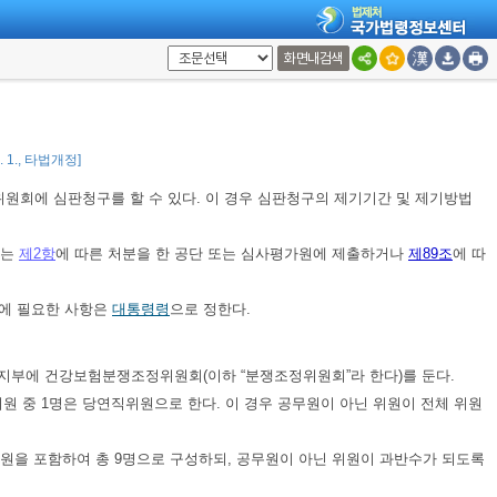
90일 이내에 문서(전자문서를 포함한다)로 하여야 하며 처분이 있은 날부터
을 소명한 경우에는 그러하지 아니하다.
화면내검색
청을 하려면
같은 조
제2항
에 따라 통보받은 날부터 30일 이내에 하여야 한
등에 필요한 사항은
대통령령
으로 정한다.
0. 1., 타법개정]
원회에 심판청구를 할 수 있다. 이 경우 심판청구의 제기기간 및 제기방법
는
제2항
에 따른 처분을 한 공단 또는 심사평가원에 제출하거나
제89조
에 따
등에 필요한 사항은
대통령령
으로 정한다.
지부에 건강보험분쟁조정위원회(이하 “분쟁조정위원회”라 한다)를 둔다.
원 중 1명은 당연직위원으로 한다. 이 경우 공무원이 아닌 위원이 전체 위원
원을 포함하여 총 9명으로 구성하되, 공무원이 아닌 위원이 과반수가 되도록