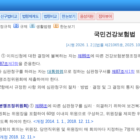
제2항에 따른 이의신청(이하 “이의신청”이라 한다)은 처분이 있음을 안 날부터 
면 제기하지 못한다. 다만, 정당한 사유로 그 기간에 이의신청을 할 수 없었음
신구법비교
법령체계도
법령비교
한눈보기
음성지원
점자뷰어
문에도 불구하고 요양기관이
제48조
에 따른 심사평가원의 확인에 대하여 이의신
정규칙
규제
생활법령
한눈보기
국민건강보험법
제4항까지에서 규정한 사항 외에 이의신청의 방법ㆍ결정 및 그 결정의 통지 
[시행 2026. 1. 2.] [법률 제21065호, 2025. 1
)
① 이의신청에 대한 결정에 불복하는 자는
제89조
에 따른 건강보험분쟁조정위
87조
제3항
을 준용한다.
라 심판청구를 하려는 자는
대통령령
으로 정하는 심판청구서를
제87조
제1항
또
쟁조정위원회에 제출하여야 한다.
제2항에서 규정한 사항 외에 심판청구의 절차ㆍ방법ㆍ결정 및 그 결정의 통지 
험분쟁조정위원회)
①
제88조
에 따른 심판청구를 심리ㆍ의결하기 위하여 보건복
회는 위원장을 포함하여 60명 이내의 위원으로 구성하고, 위원장을 제외한 위
도록 하여야 한다.
<개정 2014. 1. 1., 2018. 12. 11.>
회의 회의는 위원장, 당연직위원 및 위원장이 매 회의마다 지정하는 7명의 위
개정 2018. 12. 11.>