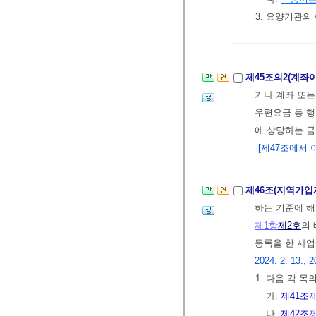
3. 요양기관
제45조의2(계좌
거나 계좌 또
우편요금 등 
에 상당하는 금
[제47조에서 이동 
제46조(지역가입
하는 기준에 해
제1항
제2호
의
등록을 한 사
2024. 2. 13., 2
1. 다음 각 
가.
제41조
나.
제42조