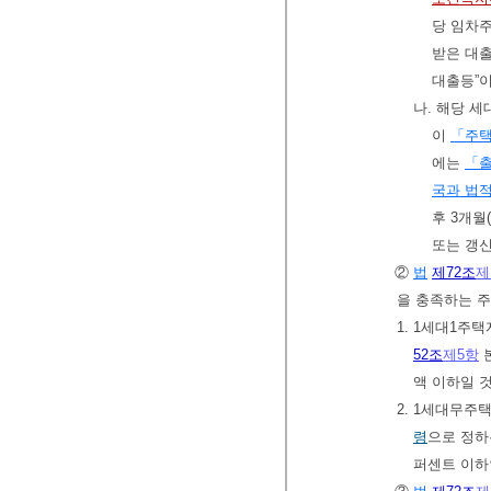
당 임차주
받은 대출
대출등”이
나. 해당 
이
「주
에는
「
국과 법적
후 3개
또는 갱신
②
법
제72조
제
을 충족하는 
1. 1세대1
52조
제5항
액 이하일 
2. 1세대무
령
으로 정하
퍼센트 이하