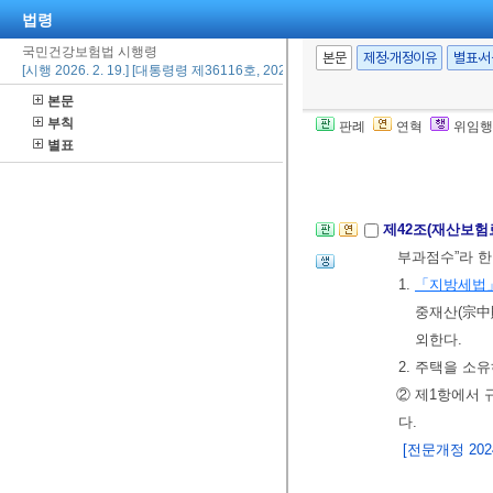
법령
만, 공단이 
국민건강보험법 시행령
항을 확인할 
본문
제정·개정이유
별표·
[시행 2026. 2. 19.] [대통령령 제36116호, 2026. 2. 19., 일부개정]
⑨ 제1항부터 
본문
득등의 발생 신
부칙
판례
연혁
위임행
으로 정한다.
<
별표
[본조신설 2022.
제42조(재산보
부과점수”라 한
1.
「지방세법
중재산(宗中
외한다.
2. 주택을 소
② 제1항에서 
다.
[전문개정 2024.