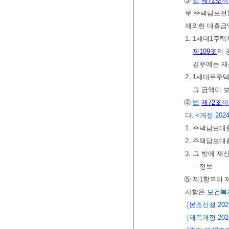
③
법
제72조
제
우 주택담보전
제외한 대출금
1. 1세대1주
제109조
의 
경우에는 재
2. 1세대무주
그 금액이 
④
법
제72조
제
다.
<개정 2024.
1. 주택담보
2. 주택담보대
3. 그 밖에
ㆍ정보
⑤ 제1항부터 
사항은
보건복
[본조신설 2022.
[제목개정 2024.