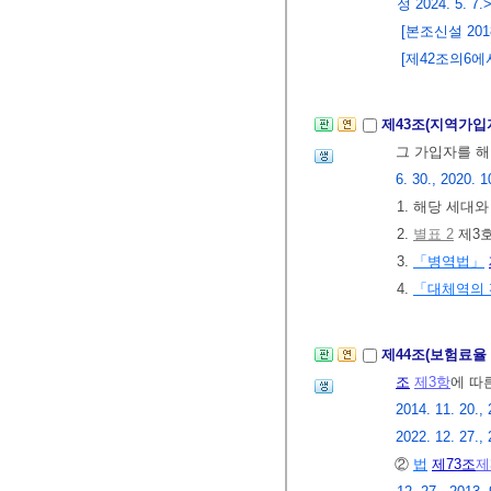
정 2024. 5. 7.
[본조신설 2018.
[제42조의6에서 
제43조(지역가입
그 가입자를 해
6. 30., 2020. 1
1. 해당 세대
2.
별표 2
제3
3.
「병역법」
4.
「대체역의 
제44조(보험료율
조
제3항
에 따
2014. 11. 20., 
2022. 12. 27., 
②
법
제73조
제