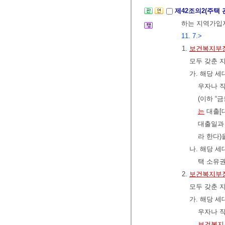
제42조의2(주택
하는 지역가입자
11. 7.>
1.
보건복지부
모두 갖춘 지
가. 해당 
우자나 
(이하 “
는
대출[
대출일과 
라 한다)
나. 해당 
택 소유권
2.
보건복지부
모두 갖춘 
가. 해당 
우자나 
보건복지