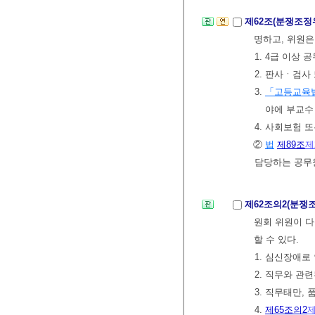
제62조(분쟁조정
명하고, 위원은
1. 4급 이상
2. 판사ㆍ검사
3.
「고등교육
야에 부교수
4. 사회보험 
②
법
제89조
제
담당하는 공무
제62조의2(분쟁
원회 위원이 다
할 수 있다.
1. 심신장애로
2. 직무와 관
3. 직무태만,
4.
제65조의2
제