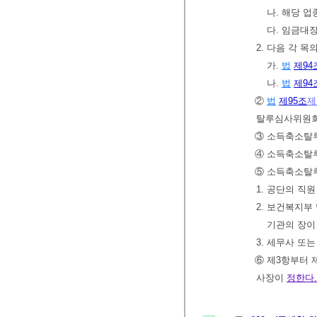
나. 해당 
다. 임금대
2. 다음 각 
가.
법
제94
나.
법
제94
②
법
제95조
제
탈루심사위원회
③ 소득축소탈루
④ 소득축소탈
⑤ 소득축소탈
1. 공단의 직원
2. 보건복지부
기관의 장이
3. 세무사 또
⑥ 제3항부터 
사장이
정한다.