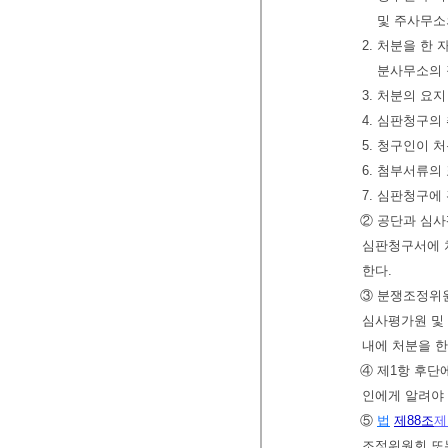
및 주사무소
2. 처분을 한
분사무소의 
3. 처분의 요
4. 심판청구의
5. 청구인이 
6. 첨부서류의
7. 심판청구에
② 공단과 심사
심판청구서에 
한다.
③ 분쟁조정위원
심사평가원 및 
내에 처분을 
④ 제1항 후단
인에게 알려야 
⑤
법
제88조
제
조정위원회 또