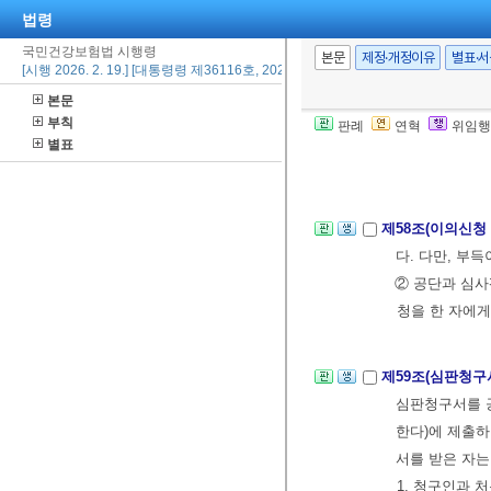
신청위원회의 
법령
국민건강보험법 시행령
본문
제정·개정이유
별표·
[시행 2026. 2. 19.] [대통령령 제36116호, 2026. 2. 19., 일부개정]
제56조(이의신청
로 정하는 서식
본문
부칙
판례
연혁
위임행
별표
제57조(이의신청
인에게 결정서의
제58조(이의신청
다. 다만, 부
② 공단과 심사
청을 한 자에게
제59조(심판청구
심판청구서를 
한다)에 제출하
서를 받은 자는
1. 청구인과 