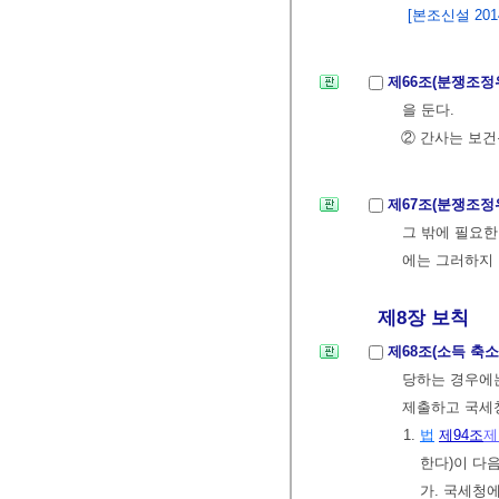
[본조신설 2014.
제66조(분쟁조정
을 둔다.
② 간사는 보
제67조(분쟁조정
그 밖에 필요한
에는 그러하지
제8장 보칙
제68조(소득 축
당하는 경우에
제출하고 국세
1.
법
제94조
제
한다)이 다
가. 국세청