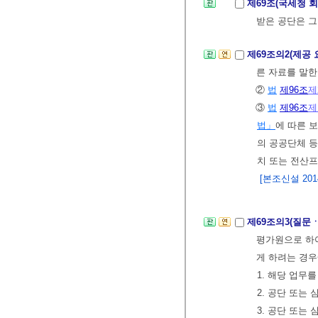
제69조(국세청 
받은 공단은 그
제69조의2(제공 
른 자료를 말한
②
법
제96조
제
③
법
제96조
제
법」
에 따른 
의 공공단체 등
치 또는 전산프
[본조신설 2014.
제69조의3(질문
평가원으로 
게 하려는 경우
1. 해당 업무
2. 공단 또는
3. 공단 또는