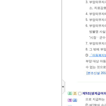
3. 부양의무
소, 치료감
4. 부양의무자
5. 부양의무
6. 부양의무자
방불명 사실
“시장ㆍ군수
7. 부양의무
8. 그 밖에 
③
「아동복지
부양 대상 아
수 없는 것으로
[본조신설 2014.
제9조(생계급여의
으로 지급하는 
② 제1항의 