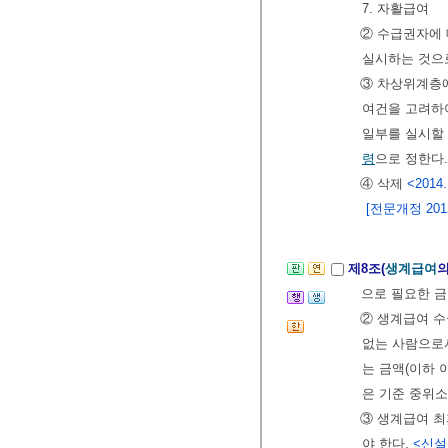
7. 자활급여
② 수급권자에 
실시하는 것으
③ 차상위계층에
여건을 고려하여
일부를 실시할 
령
으로 정한다.
④ 삭제
<2014.
[전문개정 2012.
제8조(
생계급여
의
으로 필요한 금
② 생계급여 수
없는 사람으로
는 금액(이하 
은 기준 중위소
③ 생계급여 
야 한다.
<신설 2