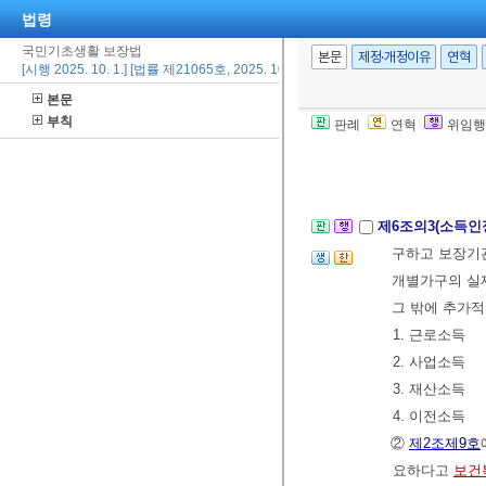
법령
통계자료의 가구
국민기초생활 보장법
최근 가구소득
본문
제정·개정이유
연혁
[시행 2025. 10. 1.] [법률 제21065호, 2025. 10. 1., 타법개정]
개정 2025. 10. 
본문
② 그 밖에 가
부칙
판례
연혁
위임행
중앙생활보장위
[본조신설 2014.
제6조의3(소득인
구하고 보장기관
개별가구의 실제
그 밖에 추가
1. 근로소득
2. 사업소득
3. 재산소득
4. 이전소득
②
제2조
제9호
요하다고
보건