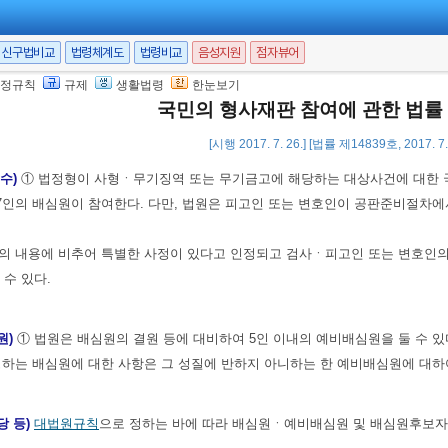
신구법비교
법령체계도
법령비교
음성지원
점자뷰어
 권한과 의무)
① 배심원은 국민참여재판을 하는 사건에 관하여 사실의 인정, 법
정규칙
규제
생활법령
한눈보기
령을 준수하고 독립하여 성실히 직무를 수행하여야 한다.
국민의 형사재판 참여에 관한 법률
무상 알게 된 비밀을 누설하거나 재판의 공정을 해하는 행위를 하여서는 아니 
[시행 2017. 7. 26.] [법률 제14839호, 2017. 
 수)
① 법정형이 사형ㆍ무기징역 또는 무기금고에 해당하는 대상사건에 대한 
인의 배심원이 참여한다. 다만, 법원은 피고인 또는 변호인이 공판준비절차에
의 내용에 비추어 특별한 사정이 있다고 인정되고 검사ㆍ피고인 또는 변호인의 
 수 있다.
원)
① 법원은 배심원의 결원 등에 대비하여 5인 이내의 예비배심원을 둘 수 있
정하는 배심원에 대한 사항은 그 성질에 반하지 아니하는 한 예비배심원에 대하
당 등)
대법원규칙
으로 정하는 바에 따라 배심원ㆍ예비배심원 및 배심원후보자