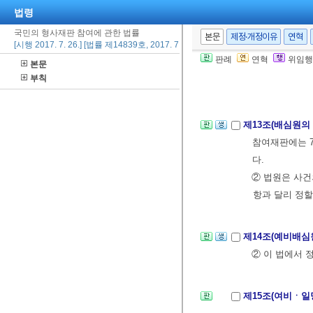
제3장 배심원
법령
제1절 총칙
국민의 형사재판 참여에 관한 법률
본문
제정·개정이유
연혁
[시행 2017. 7. 26.] [법률 제14839호, 2017. 7. 26., 타법개정]
제12조(배심원의
판례
연혁
위임행
본문
② 배심원은 법
부칙
③ 배심원은 직
제13조(배심원의
참여재판에는 7
다.
② 법원은 사건
항과 달리 정할
제14조(예비배심
② 이 법에서 
제15조(여비ㆍ일