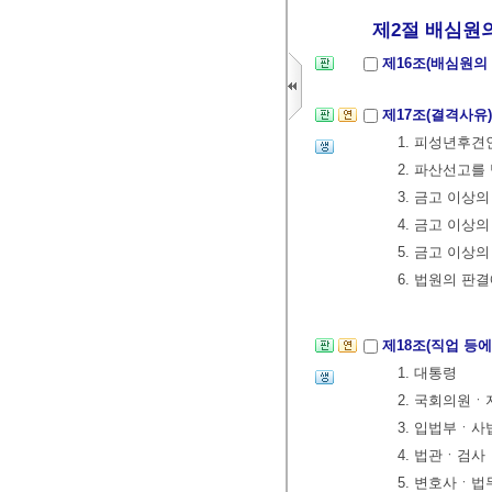
제2절 배심원의
제16조(배심원의
제17조(결격사유
1. 피성년후
2. 파산선고를
3. 금고 이상
4. 금고 이상
5. 금고 이상
6. 법원의 판
제18조(직업 등
1. 대통령
2. 국회의원
3. 입법부ㆍ
4. 법관ㆍ검사
5. 변호사ㆍ법