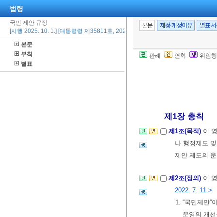
법령
국민 제안 규정
본문
제정·개정이유
별표·
[시행 2025. 10. 1.] [대통령령 제35811호, 2025. 10. 1., 타법개정]
본문
부칙
판례
연혁
위임행
별표
제1장 총칙
제1조(목적)
이 
나 행정제도 및
제안 제도의 운
제2조(정의)
이 
2022. 7. 11.>
1. “국민제안
운영의 개선