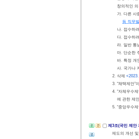
창의적인 의
가. 다른 
등 직무발
나. 접수하
다. 접수하
라. 일반 
마. 단순한
바. 특정 
사. 국가나
2. 삭제
<2023.
3. “채택제안
4. “자체우
에 관한 제
5. “중앙우수
제3조(국민 제안
제도의 개선 및