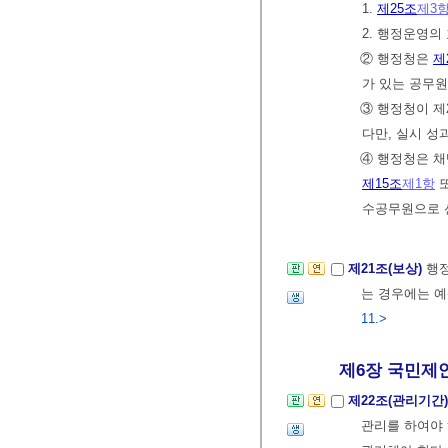
1.
제25조
제3
2. 행정운영의
② 행정청은
제
가 있는 공무원
③ 행정청이 제
다만, 실시 성
④ 행정청은 
제15조
제1항
수공무원으로 
제21조(보상)
행정
는 경우에는 예
11.>
제6장 국민제안
제22조(관리기간
관리를 하여야 