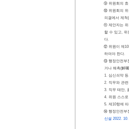
⑨ 위원회의 효
⑩ 위원회의 위
의결에서 제척(
⑪ 제안자는 
할 수 있고, 
다.
⑫ 위원이 제1
하여야 한다.
⑬ 행정안전부장
거나 해촉(解囑
1. 심신쇠약 
2. 직무와 관
3. 직무 태만
4. 위원 스스
5. 제10항에
⑭ 행정안전부
신설 2022. 10.