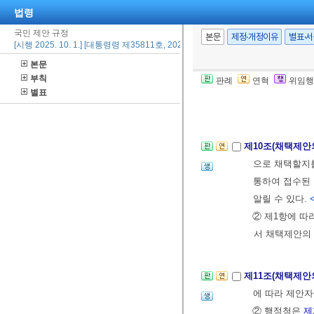
법령
11.>
국민 제안 규정
④ 제1항과 제
본문
제정·개정이유
별표·
[시행 2025. 10. 1.] [대통령령 제35811호, 2025. 10. 1., 타법개정]
부터 3주 이내
본문
니한다.
부칙
판례
연혁
위임행
⑤ 제1항 또는
별표
야 한다.
제10조(채택제안
으로 채택할지를
통하여 접수된
알릴 수 있다.
② 제1항에 
서 채택제안의 
제11조(채택제안
에 따라 제안자
② 행정청은
제