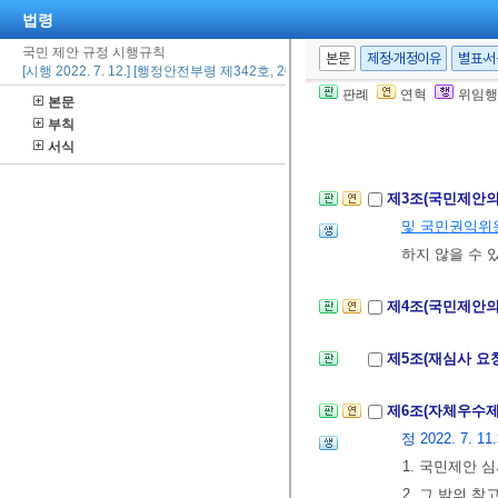
법령
제2조(국민제안의
국민 제안 규정 시행규칙
본문
제정·개정이유
별표·
[시행 2022. 7. 12.] [행정안전부령 제342호, 2022. 7. 11., 일부개정]
제출할 때에는
판례
연혁
위임행
본문
② 국민제안의 
부칙
나 고안은 실물
서식
제3조(국민제안의
및 국민권익위
하지 않을 수 
제4조(국민제안의
제5조(재심사 요
제6조(자체우수제
정 2022. 7. 11
1. 국민제안 
2. 그 밖의 참