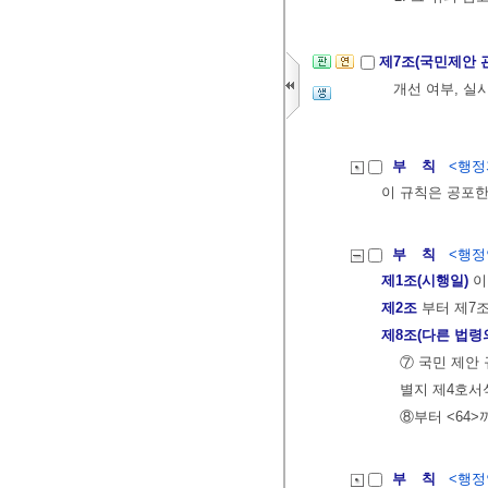
제7조(국민제안 
개선 여부, 실
부 칙
<행정자
이 규칙은 공포한
부 칙
<행정안
제1조(시행일)
이
제2조
부터 제7
제8조(다른 법령
⑦ 국민 제안
별지 제4호서
⑧부터 <64>
부 칙
<행정안