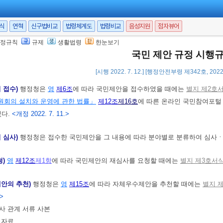
 제출)
① 국민이
「국민 제안 규정」
(이하 “영”이라 한다)
제5조
에 따라
「행
서식
연혁
신구법비교
법령체계도
법령비교
음성지원
점자뷰어
별지 제1호서식
의 국민제안서에 따라 한다.
<개정 2022. 7. 11.>
정규칙
규제
생활법령
한눈보기
내용이 발명이나 고안(考案)일 경우에는 설계도ㆍ도안ㆍ사진 등 국민제안의 내
국민 제안 규정 시행
을 심사자료로 제출할 수 있다.
[시행 2022. 7. 12.] [행정안전부령 제342호, 2022.
 접수)
행정청은
영
제6조
에 따라 국민제안을 접수하였을 때에는
별지 제2호
원회의 설치와 운영에 관한 법률」
제12조
제16호
에 따른 온라인 국민참여포털
있다.
<개정 2022. 7. 11.>
 심사)
행정청은 접수한 국민제안을 그 내용에 따라 분야별로 분류하여 심사ㆍ
청)
영
제12조
제1항
에 따라 국민제안의 재심사를 요청할 때에는
별지 제3호서
안의 추천)
행정청은
영
제15조
에 따라 자체우수제안을 추천할 때에는
별지 
.>
심사 관계 서류 사본
고자료