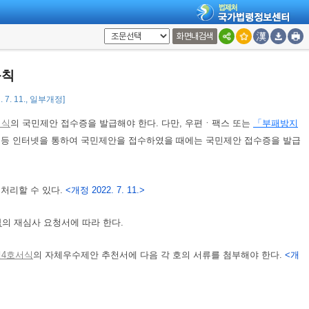
정절차법」
제52조의2
에 따른 행정청(이하 “행정청”이라 한다)에 국민제안을
화면내검색
용을 실제로 증명할 수 있는 자료를 첨부하여야 하며, 실물로 제작된 발명이
규칙
 7. 11., 일부개정]
서식
의 국민제안 접수증을 발급해야 한다. 다만, 우편ㆍ팩스 또는
「부패방지
 등 인터넷을 통하여 국민제안을 접수하였을 때에는 국민제안 접수증을 발급
처리할 수 있다.
<개정 2022. 7. 11.>
식
의 재심사 요청서에 따라 한다.
제4호서식
의 자체우수제안 추천서에 다음 각 호의 서류를 첨부해야 한다.
<개