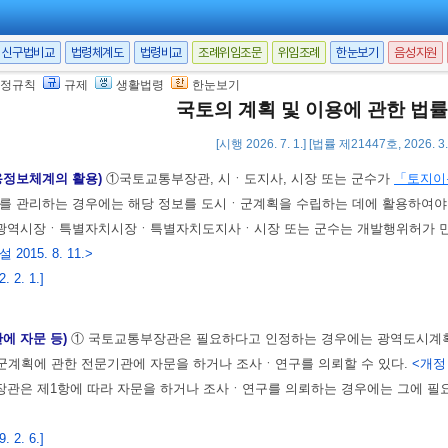
할 수 있다.
<개정 2013. 3. 23.>
관, 관계 중앙행정기관의 장 또는 시ㆍ도지사는 제1항에 따라 지정된 시범도시
신구법비교
법령체계도
법령비교
조례위임조문
위임조례
한눈보기
음성지원
장관은 관계 중앙행정기관의 장이나 시ㆍ도지사에게 시범도시의 지정과 지원에 
정규칙
규제
생활법령
한눈보기
지정 및 지원의 기준ㆍ절차 등에 관하여 필요한 사항은
대통령령
으로 정한다.
국토의 계획 및 이용에 관한 법
 2. 6.]
[시행 2026. 7. 1.] [법률 제21447호, 2026. 
용정보체계의 활용)
①국토교통부장관, 시ㆍ도지사, 시장 또는 군수가
「토지이
보를 관리하는 경우에는 해당 정보를 도시ㆍ군계획을 수립하는 데에 활용하여야
광역시장ㆍ특별자치시장ㆍ특별자치도지사ㆍ시장 또는 군수는 개발행위허가 민원
 2015. 8. 11.>
 2. 1.]
관에 자문 등)
① 국토교통부장관은 필요하다고 인정하는 경우에는 광역도시계획
군계획에 관한 전문기관에 자문을 하거나 조사ㆍ연구를 의뢰할 수 있다.
<개정 2
관은 제1항에 따라 자문을 하거나 조사ㆍ연구를 의뢰하는 경우에는 그에 필요
 2. 6.]