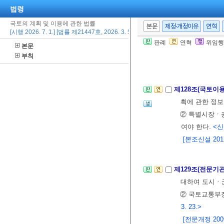
법령
함한다)를 지정
② 국토교통부장
국토의 계획 및 이용에 관한 법률
본문
제정·개정이유
연혁
[시행 2026. 7. 1.] [법률 제21447호, 2026. 3. 5., 타법개정]
③ 국토교통부
판례
연혁
위임행
본문
④ 시범도시의 
부칙
[전문개정 2009.
제128조(국토이
획에 관한 정
② 특별시장ㆍ
여야 한다.
<신설
[본조신설 2012.
제129조(전문기
대하여 도시ㆍ
② 국토교통부장
3. 23.>
[전문개정 2009.