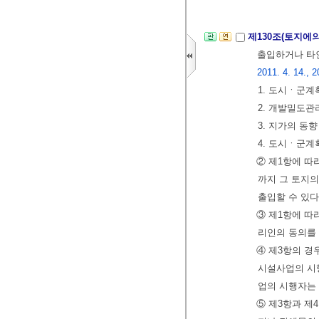
제130조(토지에의
출입하거나 타인
2011. 4. 14., 2
1. 도시ㆍ군
2. 개발밀도
3. 지가의 동
4. 도시ㆍ군
② 제1항에 
까지 그 토지
출입할 수 있다
③ 제1항에 따
리인의 동의를 
④ 제3항의 경
시설사업의 시
업의 시행자는
⑤ 제3항과 제