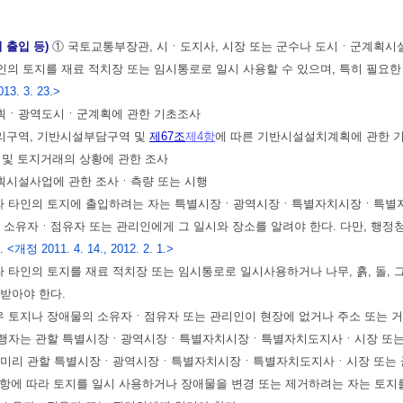
 출입 등)
① 국토교통부장관, 시ㆍ도지사, 시장 또는 군수나 도시ㆍ군계획시
의 토지를 재료 적치장 또는 임시통로로 일시 사용할 수 있으며, 특히 필요한 경
013. 3. 23.>
계획ㆍ광역도시ㆍ군계획에 관한 기초조사
관리구역, 기반시설부담구역 및
제67조
제4항
에 따른 기반시설설치계획에 관한 
향 및 토지거래의 상황에 관한 조사
계획시설사업에 관한 조사ㆍ측량 또는 시행
따라 타인의 토지에 출입하려는 자는 특별시장ㆍ광역시장ㆍ특별자치시장ㆍ특별자치
의 소유자ㆍ점유자 또는 관리인에게 그 일시와 장소를 알려야 한다. 다만, 행
.
<개정 2011. 4. 14., 2012. 2. 1.>
라 타인의 토지를 재료 적치장 또는 임시통로로 일시사용하거나 나무, 흙, 돌,
받아야 한다.
우 토지나 장애물의 소유자ㆍ점유자 또는 관리인이 현장에 없거나 주소 또는 
행자는 관할 특별시장ㆍ광역시장ㆍ특별자치시장ㆍ특별자치도지사ㆍ시장 또는 군
 미리 관할 특별시장ㆍ광역시장ㆍ특별자치시장ㆍ특별자치도지사ㆍ시장 또는 군
4항에 따라 토지를 일시 사용하거나 장애물을 변경 또는 제거하려는 자는 토지