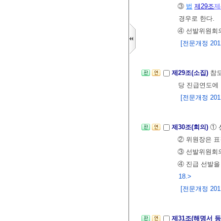
③
법
제29조
제
경우로 한다.
④ 선발위원회의
[전문개정 2012.
제29조(소집)
참모
당 진급연도에 
[전문개정 2012.
제30조(회의)
① 
② 위원장은 표
③ 선발위원회의
④ 진급 선발을
18.>
[전문개정 2012.
제31조(해명서 등