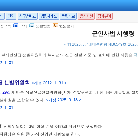
군인의 선발 등)
① 임용권자는 소속 군인 중 해당 계급에서
법
제26조
에 따른 
로 상위 계급의 대우군인(이하 “대우군인”이라 한다)으로 선발할 수 있다.
서식
연혁
신구법비교
법령체계도
법령비교
음성지원
점자뷰어
 선발에 필요한 사항은
국방부장관이 정한다
.
정규칙
규제
생활법령
한눈보기
게는
「공무원수당 등에 관한 규정」
에 따라 수당을 지급할 수 있다.
군인사법 시행령
 6. 25.]
[시행 2026. 8. 4.] [대통령령 제36549호, 2026.
)
부사관진급 선발위원회와 부사관의 진급 선발 기준 및 절차에 관한 사항은
국
 1. 31.]
 선발위원회
<개정 2012. 1. 31.>
제29조
에 따른 장교진급선발위원회(이하 “선발위원회”라 한다)는 계급별로 설
발위원을 포함할 수 있다.
<개정 2025. 9. 18.>
 1. 31.]
① 선발위원회는 3명 이상 21명 이하의 위원으로 구성한다.
위원장은 위원 중 가장 선임인 사람으로 한다.