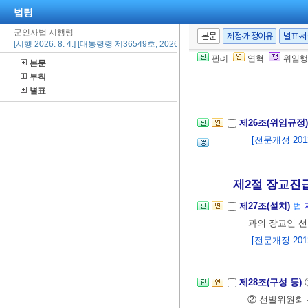
법령
제25조의5(대우
수한 사람을 바
군인사법 시행령
본문
제정·개정이유
별표·
[시행 2026. 8. 4.] [대통령령 제36549호, 2026. 8. 3., 일부개정]
② 대우군인의
판례
연혁
위임행
본문
③ 대우군인에
부칙
[본조신설 2019.
별표
제26조(위임규정
[전문개정 2012.
제2절 장교진급
제27조(설치)
법
과의 장교인 선
[전문개정 2012.
제28조(구성 등)
② 선발위원회 