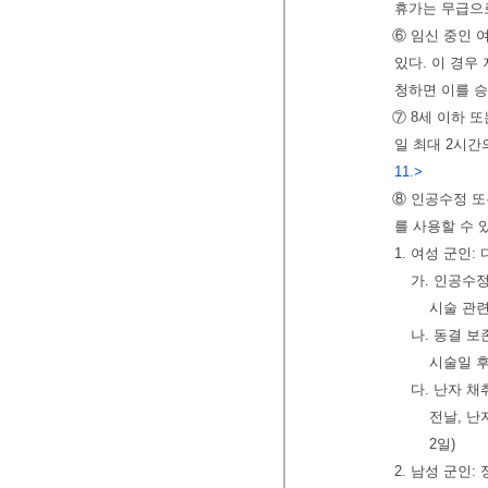
휴가는 무급으
⑥ 임신 중인 
있다. 이 경우
청하면 이를 
⑦ 8세 이하 
일 최대 2시간
11.>
⑧ 인공수정 또
를 사용할 수 
1. 여성 군인
가. 인공수정
시술 관련
나. 동결 보
시술일 후
다. 난자 채
전날, 난
2일)
2. 남성 군인: