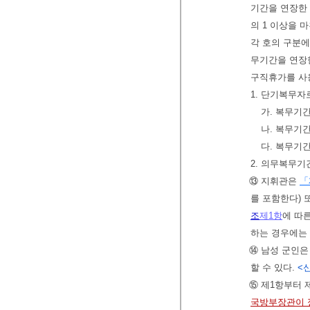
기간을 연장한 
의 1 이상을 
각 호의 구분에
무기간을 연장
구직휴가를 사
1. 단기복무자
가. 복무기간
나. 복무기간
다. 복무기간
2. 의무복무기간
⑬ 지휘관은
「
를 포함한다) 
조
제1항
에 따
하는 경우에는 
⑭ 남성 군인은
할 수 있다.
<신
⑮ 제1항부터 
국방부장관이 