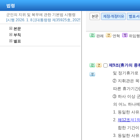
법령
④ 국방부장관
군인의 지위 및 복무에 관한 기본법 시행령
기준을 정하여 
본문
제정·개정이유
별표·
[시행 2026. 1. 8.] [대통령령 제35925호, 2025. 12. 23., 일부개정]
⑤ 제1항부터 
본문
은
국방부장관
부칙
판례
연혁
위임행
[본조신설 2020.
별표
제9조(휴가의 종
및 정기휴가로
② 지휘관은 목
따른 휴가기간(
③ 하사 이상 
의 어느 하나에
1. 동일한 사
2.
제12조
제1
합한 기간이
3. 동일한 사