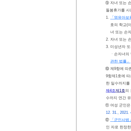
⑨ 자녀 또는 
돌봄휴가를 사
1.
「영유아보
호의 학교(
녀 또는 손
2. 자녀 또는
3. 미성년자 
ㆍ손자녀의 
관한 법률」
⑩ 제9항에 따
9항제1호에 따
한 일수까지를 
제4조
제1호
의
수까지 연간 
⑪ 여성 군인은
12. 31., 2021. 
⑫
「군인사법
인 자로 한정한