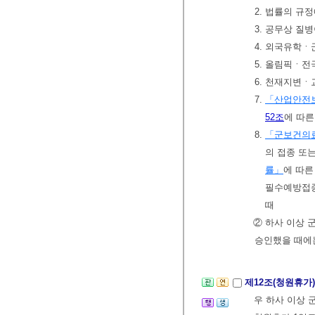
2. 법률의 규
3. 공무상 질
4. 외국유학ㆍ
5. 올림픽ㆍ전
6. 천재지변ㆍ
7.
「산업안전
52조
에 따른
8.
「군보건의료
의 접종 또
률」
에 따른
필수예방접
때
② 하사 이상 
승인했을 때에는
제12조(청원휴가
우 하사 이상 