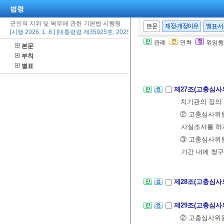
법령
1. 소속
2. 계급, 군번
군인의 지위 및 복무에 관한 기본법 시행령
본문
제정·개정이유
별표·
[시행 2026. 1. 8.] [대통령령 제35925호, 2025. 12. 23., 일부개정]
3. 고충심사 
판례
연혁
위임행
본문
② 제1항에 따
부칙
③ 청구인은 청
별표
제27조(고충심사
치기관의 장의 
② 고충심사위원
사실조사를 하게
③ 고충심사위원
기간 내에 청구
제28조(고충심사
제29조(고충심사
② 고충심사위원