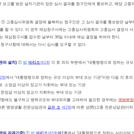
른 보고를 받은 설치기관의 장은 심사 결과를 청구인에게 통보하고, 해당 고충의
)
① 고충심사위원회 결정에 불복하는 청구인은 그 심사 결과를 통보받은 날부터
를 할 수 있다. 이 경우 재심청구서에는 고충심사위원회의 고충심사 결정서 사
는 재심청구서를 접수한 날부터 30일 이내에 재심 결정을 하여야 한다.
 청구사항에 대해서는 다시 심사를 요구할 수 없다.
관의 설치)
①
법
제41조
제1항
각 호 외의 부분에서 “대통령령으로 정하는 규모
2항
에서 “대통령령으로 정하는 규모 이상의 부대 또는 기관”이란 다음 각 호의
대: 소장급 이상의 장교가 지휘하는 부대 또는 기관
: 준장급 이상의 장교가 지휘하는 부대 또는 기관
제2항에도 불구하고 병력규모와 부대위치를 고려하여 필요한 경우에는
국방부장
따른 병영생활 전문상담관과
같은 조
제2항
에 따른 성(性)고충 전문상담관(이하
관의 자격기준)
①
법
제41조
제5항
제1호
에서 “대통령령으로 정하는 심리상담 