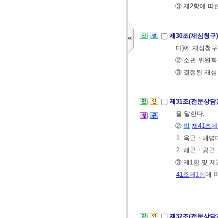
③ 제2항에 따
제30조(재심청구
다)에 재심청구
② 소관 위원회
③ 결정된 재심
제31조(전문상담
을 말한다.
②
법
제41조
제
1. 육군ㆍ해병
2. 해군ㆍ공군
③ 제1항 및 
41조
제1항
에 
제32조(전문상담