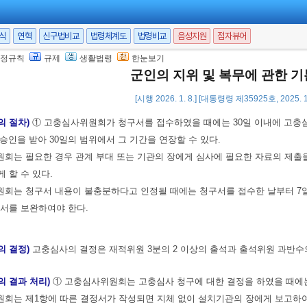
 및 성명
서식
연혁
신구법비교
법령체계도
법령비교
음성지원
점자뷰어
청구내용
정규칙
규제
생활법령
한눈보기
른 청구서를 제출받은 설치기관의 장은 지체 없이 소속 고충심사위원회에 회부
군인의 지위 및 복무에 관한 
구서를 제출할 때 그 심사에 참고가 될 수 있는 자료나 문서를 첨부할 수 있다.
[시행 2026. 1. 8.] [대통령령 제35925호, 2025. 
의 절차)
① 고충심사위원회가 청구서를 접수하였을 때에는 30일 이내에 고충심
승인을 받아 30일의 범위에서 그 기간을 연장할 수 있다.
회는 필요한 경우 관계 부대 또는 기관의 장에게 심사에 필요한 자료의 제출을
 할 수 있다.
회는 청구서 내용이 불충분하다고 인정될 때에는 청구서를 접수한 날부터 7일
서를 보완하여야 한다.
의 결정)
고충심사의 결정은 재적위원 3분의 2 이상의 출석과 출석위원 과반수
의 결과 처리)
① 고충심사위원회는 고충심사 청구에 대한 결정을 하였을 때에
회는 제1항에 따른 결정서가 작성되면 지체 없이 설치기관의 장에게 보고하여