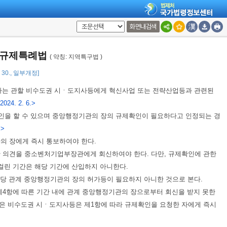
었거나 지정 기간이 만료된 규제자유특구의 성과관리 및 임시허가 등 특례의
의 장은 정당한 사유가 없으면 이에 따라야 한다.
<신설 2025. 12. 30.>
화면내검색
 임시허가 등 특례의 사후관리의 기준ㆍ방법ㆍ절차 등에 필요한 사항은
대통령
 규제특례법
( 약칭: 지역특구법 )
2. 30., 일부개정]
자는 관할 비수도권 시ㆍ도지사등에게 혁신사업 또는 전략산업등과 관련된
024. 2. 6.>
인을 할 수 있으며 중앙행정기관의 장의 규제확인이 필요하다고 인정되는 경
.>
의 장에게 즉시 통보하여야 한다.
한 의견을 중소벤처기업부장관에게 회신하여야 한다. 다만, 규제확인에 관한
걸린 기간은 해당 기간에 산입하지 아니한다.
해당 관계 중앙행정기관의 장의 허가등이 필요하지 아니한 것으로 본다.
4항에 따른 기간 내에 관계 중앙행정기관의 장으로부터 회신을 받지 못한
받은 비수도권 시ㆍ도지사등은 제1항에 따라 규제확인을 요청한 자에게 즉시