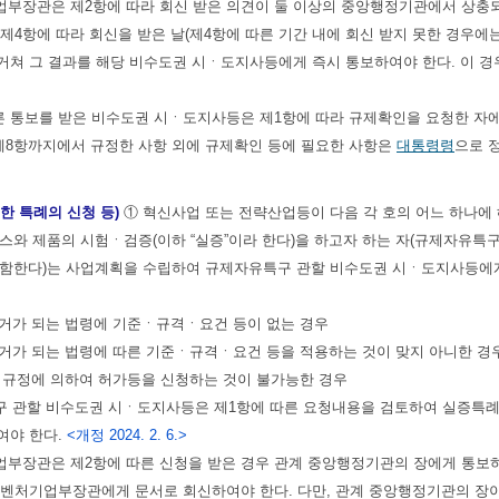
업부장관은 제2항에 따라 회신 받은 의견이 둘 이상의 중앙행정기관에서 상충
제4항에 따라 회신을 받은 날(제4항에 따른 기간 내에 회신 받지 못한 경우
거쳐 그 결과를 해당 비수도권 시ㆍ도지사등에게 즉시 통보하여야 한다. 이 경
른 통보를 받은 비수도권 시ㆍ도지사등은 제1항에 따라 규제확인을 요청한 자
제8항까지에서 규정한 사항 외에 규제확인 등에 필요한 사항은
대통령령
으로 
위한 특례의 신청 등)
① 혁신사업 또는 전략산업등이 다음 각 호의 어느 하나에
스와 제품의 시험ㆍ검증(이하 “실증”이라 한다)을 하고자 하는 자(규제자유
함한다)는 사업계획을 수립하여 규제자유특구 관할 비수도권 시ㆍ도지사등에게 실
근거가 되는 법령에 기준ㆍ규격ㆍ요건 등이 없는 경우
근거가 되는 법령에 따른 기준ㆍ규격ㆍ요건 등을 적용하는 것이 맞지 아니한 경
의 규정에 의하여 허가등을 신청하는 것이 불가능한 경우
구 관할 비수도권 시ㆍ도지사등은 제1항에 따른 요청내용을 검토하여 실증특
여야 한다.
<개정 2024. 2. 6.>
부장관은 제2항에 따른 신청을 받은 경우 관계 중앙행정기관의 장에게 통보하여
소벤처기업부장관에게 문서로 회신하여야 한다. 다만, 관계 중앙행정기관의 장이