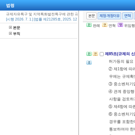
② 중소벤처기
법령
사후관리 등에 
규제자유특구 및 지역특화발전특구에 관한 규제특례법
본문
제정·개정이유
연혁
③ 제1항 및 
[시행 2026. 7. 1.] [법률 제21285호, 2025. 12. 30., 일부개정]
령
으로 정한다
판례
연혁
위임행
본문
부칙
제2절 규제자유특
제85조(규제의 
허가등의 필요 
② 제1항에 따
우에는 규제확
③ 중소벤처기업
④ 관계 중앙행
사항을 검토하
⑤ 제4항에 따
⑥ 중소벤처기업
경우를 포함한
통보하여야 한