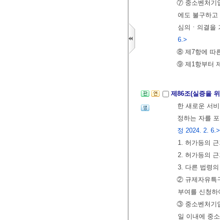
⑦ 중소벤처기
에도 불구하고 
심의ㆍ의결을 
6.>
⑧ 제7항에 따
⑨ 제1항부터 
제86조(실증을 
한 새로운 서비
정하는 자를 포
정 2024. 2. 6.>
1. 허가등의 
2. 허가등의 
3. 다른 법령
② 규제자유특
부여를 신청하
③ 중소벤처기업
일 이내에 중