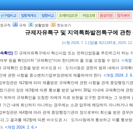
업부장관은 관계기관의 장에게
대통령령
으로 정하는 기간 동안 지정이 해제되
관한 자료를 요구하거나 보고하게 할 수 있다. 이 경우 요구를 받은 관계기관
신구법비교
법령체계도
법령비교
조례위임조문
위임조례
음성지원
점자뷰어
제2항에서 규정한 사항 외에 규제자유특구의 성과관리 및 제3장제2절에 따른
.
<개정 2025. 12. 30.>
정규칙
규제
생활법령
한눈보기
규제자유특구 및 지역특화발전특구에 관한
[시행 2026. 7. 1.] [법률 제21285호, 2025. 1
구에 대한 임시허가 등 특례
신속확인)
① 규제자유특구에서 혁신사업 또는 전략산업등을 추진하고자 하는 
여부 등을 확인(이하 “규제확인”이라 한다)하여 줄 것을 요청할 수 있다.
<개정 2
라 규제확인 요청을 받은 비수도권 시ㆍ도지사등은 권한의 범위 내에서 규제확
인에 관한 사항을 중소벤처기업부장관에게 제출하여야 한다.
<개정 2024. 2. 6
부장관은 제2항에 따라 제출받은 규제확인에 관한 사항을 관계 중앙행정기관
정기관의 장은 제3항에 따른 통보를 받은 날부터 30일 이내에 규제확인에 관
기 위하여 규제확인을 요청한 자에게 자료 보완을 요구한 경우에는 그 보완에 
른 기간 내에 회신하지 아니하는 경우에는 소관 업무에 해당하지 아니하거나 
부장관은 제4항에 따라 관계 중앙행정기관의 장으로부터 회신을 받은 경우(제
다) 그 결과를 제2항에 따른 비수도권 시ㆍ도지사등에게 통보하고 이를 통보
다.
<개정 2024. 2. 6.>