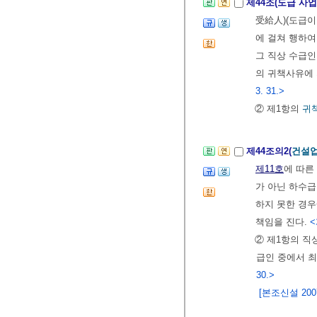
제44조(도급 사
受給人)(도급이
에 걸쳐 행하
그 직상 수급인
의 귀책사유에 
3. 31.>
② 제1항의
귀
제44조의2(
건설업
제11호
에 따른
가 아닌 하수급
하지 못한 경
책임을 진다.
<
② 제1항의 직
급인 중에서 
30.>
[본조신설 2007.