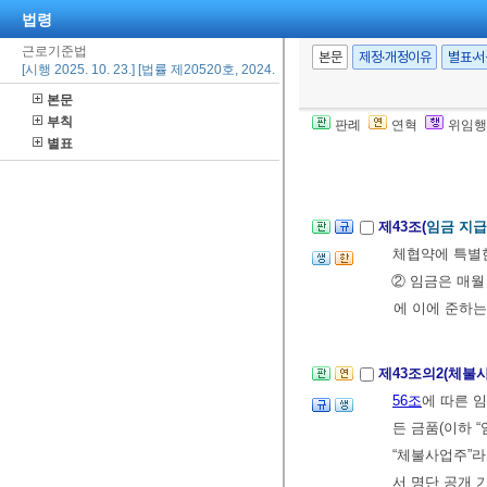
로자 명부를 작
법령
② 제1항에 따
근로기준법
본문
제정·개정이유
별표·
[시행 2025. 10. 23.] [법률 제20520호, 2024. 10. 22., 일부개정]
본문
제42조(계약 서
부칙
판례
연혁
위임행
년간 보존하여야
별표
제3장 임금
제43조(
임금 지급
체협약에 특별한
② 임금은 매월
에 이에 준하는
제43조의2(체불
56조
에 따른 임
든 금품(이하 
“체불사업주”라
서 명단 공개 