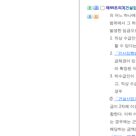
제44조의3(
건설업
의 어느 하나에
범위에서 그 
발생한 임금으
1. 직상 수
할 수 있다
2.
「민사집행
금채권이 
라 확정된 
3. 하수급인
고, 직상 
경우
②
「건설산업
급이 2차례 
함한다. 이하 
는 경우에는 
해당하는 금액