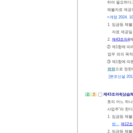
하여 필요하다고
체불자료 제공
<개정 2024. 10
1. 임금등 체
자료 제공일
2.
제43조의4
② 제1항에 
업무 외의 목
③ 제1항에 따
령령
으로 정한
[본조신설 2012.
제43조의4(상습
호의 어느 하나
사업주”라 한다
1. 임금등 체
법」
제12조
2. 임금등 체