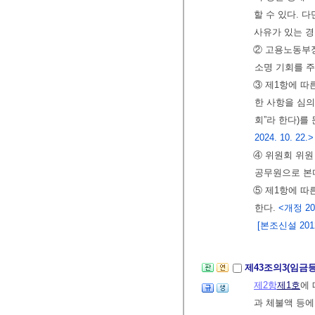
할 수 있다. 
사유가 있는 
② 고용노동부장
소명 기회를 주
③ 제1항에 따
한 사항을 심
회”라 한다)를
2024. 10. 22.>
④ 위원회 위원
공무원으로 본
⑤ 제1항에 따
한다.
<개정 202
[본조신설 2012.
제43조의3(임금
제2항
제1호
에
과 체불액 등에