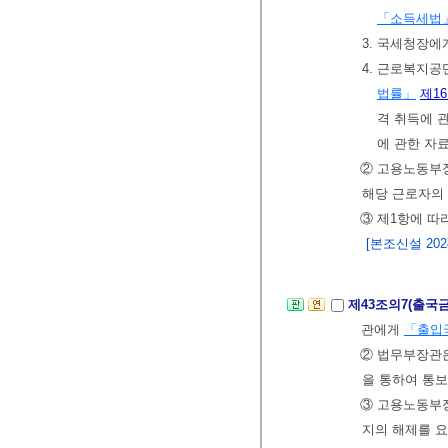
「소득세법
3. 국세청장
4. 근로복지
법률」
제1
격 취득에 
에 관한 자
② 고용노동부장
해당 근로자의
③ 제1항에 따
[본조신설 2024.
제43조의7(출국
관에게
「출입
② 법무부장관은
을 통하여 통보
③ 고용노동부
지의 해제를 요