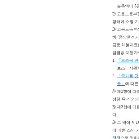
불총액이 3
② 고용노동부장
정하여 소명 기
③ 고용노동부
하 “중앙행정기
금등 체불자료
임금등 체불자료
1.
「보조금 관
보조ㆍ지원사
2.
「국가를 당
률」
에 따른
④ 제3항에 따
정한 목적 외
⑤ 제3항에 따
다.
⑥ 그 밖에 제
에 따른 소명 
령령
으로 정한