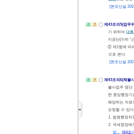
[본조신설 2024.
제43조의5(업무
기 위하여
대통
지공단(이하 “
② 제1항에 따
으로 본다.
[본조신설 2024.
제43조의6(체불
불사업주 명단
한 중앙행정기관
해당하는 자료의
요청할 수 있다
1. 법원행정
2. 국세청장
법」
제4조