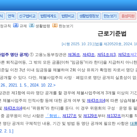
)
① 임금은 통화(通貨)로 직접 근로자에게 그 전액을 지급하여야 한다. 다만
서식
연혁
신구법비교
법령체계도
법령비교
생활법령정보
한눈보기
음성지원
 것으로 지급할 수 있다.
정규칙
규제
생활법령
한눈보기
 1회 이상 일정한 날짜를 정하여 지급하여야 한다. 다만, 임시로 지급하는 임금,
근로기준법
하다.
[시행 2025. 10. 23.] [법률 제20520호, 2024. 
사업주 명단 공개)
① 고용노동부장관은
제36조
,
제43조
,
제51조의3
,
제52조
제2
따른 퇴직급여등, 그 밖의 모든 금품(이하 “임금등”이라 한다)을 지급하지 아니
기준일 이전 3년 이내 임금등을 체불하여 2회 이상 유죄가 확정된 자로서 명단
공개할 수 있다. 다만, 체불사업주의 사망ㆍ폐업으로 명단 공개의 실효성이 없
6., 2021. 1. 5., 2024. 10. 22.>
관은 제1항에 따라 명단 공개를 할 경우에 체불사업주에게 3개월 이상의 기간
른 체불사업주의 인적사항 등에 대한 공개 여부 및
제43조의4
에 따른 상습체불
 및
제43조의4
에서 “위원회”라 한다)를 둔다. 이 경우 위원회의 구성ㆍ운영 등
 중 공무원이 아닌 사람은
「형법」
제127조
및
제129조
부터
제132조
까지를 
른 명단 공개의 구체적인 내용, 기간 및 방법 등 명단 공개에 필요한 사항은
대
 2. 1.]