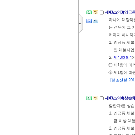
제43조의3(임금
하나에 해당하는
는 경우에 그 
러하지 아니하
1. 임금등 체
인 체불사업
2.
제43조의4
② 제1항에 따
③ 제1항에 따
[본조신설 2012.
제43조의4(상습
함한다)를 상습
1. 임금등 체
금 이상 체
2. 임금등 체