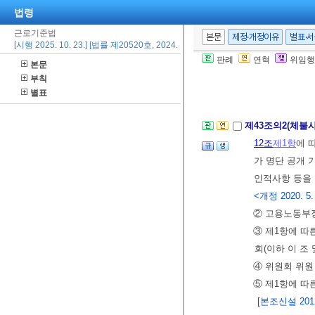
제3장 임금
법령
제43조(
임금 지급
근로기준법
본문
제정·개정이유
별표·
[시행 2025. 10. 23.] [법률 제20520호, 2024. 10. 22., 일부개정]
나 통화 이외의
판례
연혁
위임행
본문
② 임금은 매월
부칙
그러하지 아니
별표
제43조의2(체불
12조
제1항
에 
가 명단 공개 
인적사항 등을 
<개정 2020. 5. 2
② 고용노동부장
③ 제1항에 따
회(이하 이 조
④ 위원회 위원
⑤ 제1항에 따
[본조신설 2012.