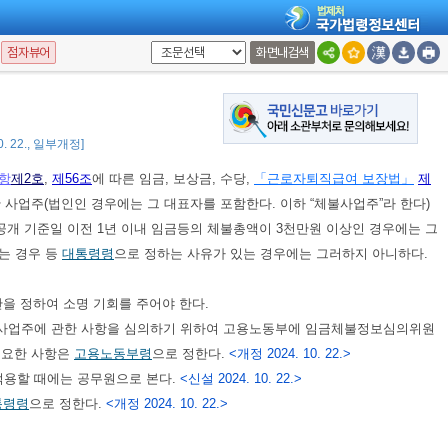
, 법령 또는 단체협약에 특별한 규정이 있는 경우에는 임금의 일부를 공제하거
점자뷰어
화면내검색
 수당, 그 밖에 이에 준하는 것 또는
대통령령
으로 정하는 임금에 대하여는
10. 22., 일부개정]
항
제2호
,
제56조
에 따른 임금, 보상금, 수당,
「근로자퇴직급여 보장법」
제
한 사업주(법인인 경우에는 그 대표자를 포함한다. 이하 “체불사업주”라 한다)
 공개 기준일 이전 1년 이내 임금등의 체불총액이 3천만원 이상인 경우에는 그
는 경우 등
대통령령
으로 정하는 사유가 있는 경우에는 그러하지 아니하다.
을 정하여 소명 기회를 주어야 한다.
사업주에 관한 사항을 심의하기 위하여 고용노동부에 임금체불정보심의위원
 필요한 사항은
고용노동부령
으로 정한다.
<개정 2024. 10. 22.>
적용할 때에는 공무원으로 본다.
<신설 2024. 10. 22.>
통령령
으로 정한다.
<개정 2024. 10. 22.>