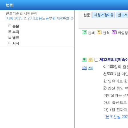
법령
제12조(야간 또
근로기준법 시행규칙
야간근로나 휴
본문
제정·개정이유
별표·
[시행 2025. 2. 23.] [고용노동부령 제436호, 2025. 2. 21., 일부개정]
서 또는 청구
본문
고용노동관서의
부칙
판례
연혁
위임행
②관할 지방고
별표
는 휴일근로 
서식
제12조의2(미숙
여 100일의 
천500그램 미
한 영유아로 한
② 임신 중인 
여받으려는 경
아의 출산으로
다) 7일 전까
[본조신설 2025.