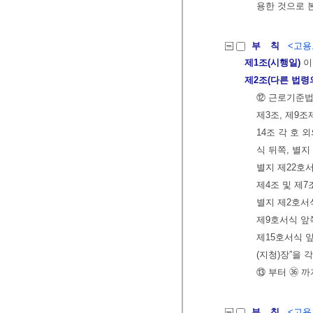
용한 것으로 
부 칙
<고용노
제1조(시행일)
이
제2조(다른 법령
⑫ 근로기준법
제3조, 제9조
14조 각 호 
식 뒤쪽, 별지
별지 제22호
제4조 및 제7
별지 제2호서식
제9호서식 앞쪽
제15호서식 
(지청)장”을 
⑬ 부터 ㊱ 까
부 칙
<고용노