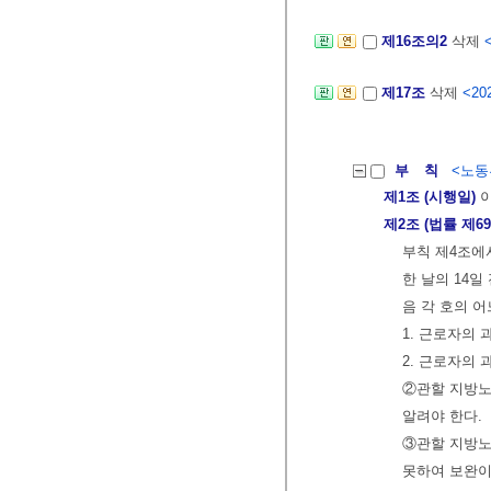
제16조의2
삭제
제17조
삭제
<202
부 칙
<노동부
제1조 (시행일)
이
제2조 (법률 제
부칙 제4조에
한 날의 14일
음 각 호의 
1. 근로자의
2. 근로자의
②관할 지방노
알려야 한다.
③관할 지방노
못하여 보완이