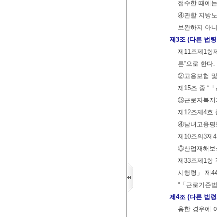
접수한 때에는
④관할 지방노
보완하지 아니
제3조 (다른 법령
제11조제1항
른”으로 한다.
②고용보험 및
제15조 중 “
③근로자복지기
제12조제4호 
④남녀고용평등
제10조의3제4
⑤산업재해보상
제33조제1항
시행령」 제44
“「근로기준법
제4조 (다른 법
용한 경우에 