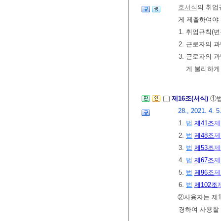
호서식
의 취업
게 제출하여야
1. 취업규칙(
2. 근로자의
3. 근로자의
게 불리하게
제16조(서식)
①법
28., 2021. 4. 5
1.
법
제41조
제
2.
법
제48조
제
3.
법
제53조
제
4.
법
제67조
제
5.
법
제96조
제
6.
법
제102조
②사용자는 제1
경하여 사용할 