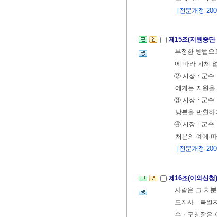
[전문개정 2009.
제15조(지원중단
부정한 방법으
에 따라 지체 
② 시장ㆍ군
에게는 지원을 
③ 시장ㆍ군
당분을 반환하게
④ 시장ㆍ군수ㆍ
처분의 예에 따
[전문개정 2009.
제16조(이의신청
사람은 그 처
도지사ㆍ특별자치
수ㆍ구청장은 