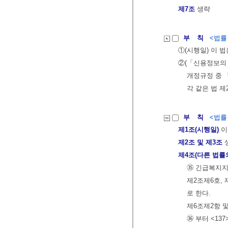
제7조
생략
부 칙
<법률 제
①(시행일) 이 
②(「신용정보의 
개정규정 중 「
각 같은 법 제
부 칙
<법률 제
제1조(시행일)
이
제2조 및 제3조
제4조(다른 법률
㉟ 긴급복지지
제2조제6호,
로 한다.
제6조제2항 및
㊱ 부터 <137