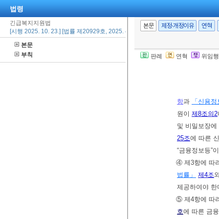
법령
긴급복지지원법
본문
제정·개정이유
연혁
제13조(사후조사
[시행 2025. 10. 23.] [법률 제20929호, 2025. 4. 22., 타법개정]
에 대하여 소득
본문
② 시장ㆍ군수
부칙
판례
연혁
위임행
용보험 등 관련
를 요청할 수 
③ 보건복지부
항
과
「신용정보
원이
제8조의2
및 비밀보장에
25조
에 따른 
“금융정보등”이
④ 제3항에 
법률」
제4조
제공하여야 한
⑤ 제4항에 따
호
에 따른 금