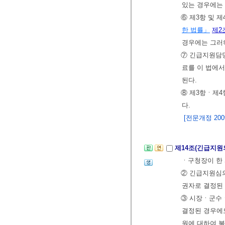
있는 경우에는
⑥ 제3항 및 
한 법률」
제2
경우에는 그러
⑦ 긴급지원담당
료를 이 법에서
된다.
⑧ 제3항ㆍ제4
다.
[전문개정 2009.
제14조(긴급지원
ㆍ구청장이 한
② 긴급지원심
권자로 결정된 
③ 시장ㆍ군수
결정된 경우에
원에 대하여 불