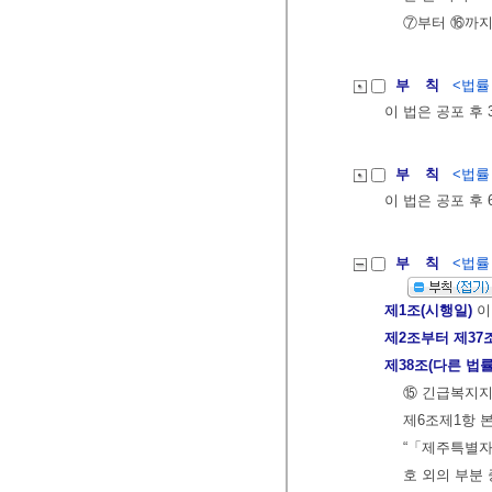
⑦부터 ⑯까지
부 칙
<법률 제
이 법은 공포 후
부 칙
<법률 제
이 법은 공포 후
부 칙
<법률 제
제1조(시행일)
이
제2조부터 제37
제38조(다른 법률
⑮ 긴급복지지
제6조제1항 
“「제주특별자
호 외의 부분