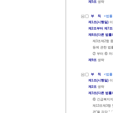
제5조
생략
부 칙
<법률 제
제1조(시행일)
이
제2조부터 제7
제8조(다른 법률
제3조제2항 
등에 관한 법률
② 부터 ⑥ 까
제9조
생략
부 칙
<법률 제
제1조(시행일)
이
제2조
생략
제3조(다른 법률
⑥ 긴급복지지
제13조제3항
관”을 각각 