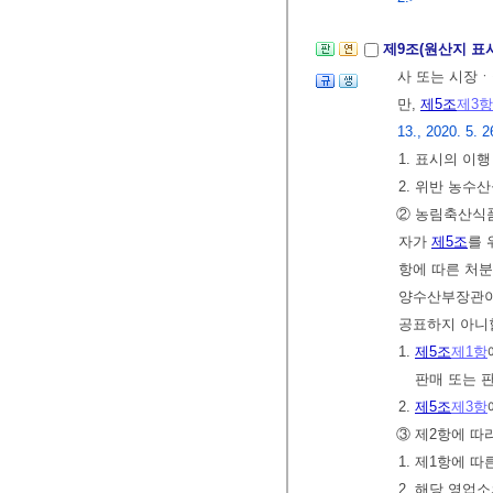
제9조(원산지 표
사 또는 시장
만,
제5조
제3항
13., 2020. 5. 2
1. 표시의 이
2. 위반 농수
② 농림축산식
자가
제5조
를 
항에 따른 처분
양수산부장관이
공표하지 아니할
1.
제5조
제1항
판매 또는 
2.
제5조
제3항
③ 제2항에 따
1. 제1항에 따
2. 해당 영업