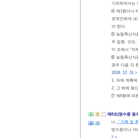
기피하여서는 
④ 제1항이나 
관계인에게 내
야 한다.
⑤ 농림축산식
우 업종, 규모
이 조에서 “자
⑥ 농림축산식
경우 다음 각 
2018. 12. 31.>
1. 자체 계획
2. 그 밖에 
⑦ 제6항에 따
제8조(영수증 등
나
「가축 및 
영수증이나 거
2.>