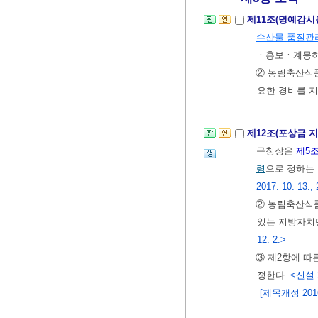
제11조(명예감시
수산물 품질관
ㆍ홍보ㆍ계몽하
② 농림축산식
요한 경비를 지
제12조(포상금 지
구청장은
제5
령
으로 정하는
2017. 10. 13., 
② 농림축산식
있는 지방자치단
12. 2.>
③ 제2항에 따
정한다.
<신설 2
[제목개정 2016.