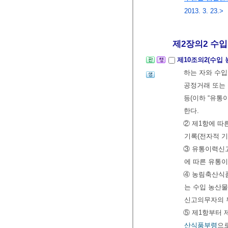
2013. 3. 23.>
제2장의2 수입 
제10조의2(수입
하는 자와 수입
공정거래 또는
등(이하 “유
한다.
② 제1항에 따
기록(전자적 기
③ 유통이력신
에 따른 유통
④ 농림축산식
는 수입 농산
신고의무자의 
⑤ 제1항부터 
산식품부령
으로