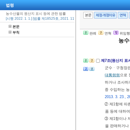
법령
다.
<개정 2017.
농수산물의 원산지 표시 등에 관한 법률
③ 제1항에 따
본문
제정·개정이유
연혁
[시행 2022. 1. 1.] [법률 제18525호, 2021. 11. 30., 일부개정]
④ 농림축산식
본문
과징금을 내야 
부칙
판례
연혁
위임행
<개정 2017. 10.
농수
[본조신설 2014.
제7조(원산지 표
군수ㆍ구청장
대통령령
으로 
하거나 조사하게
중 수입하는 
2013. 3. 23., 2
② 제1항에 따
품 등에 대하여
③ 제1항이나 
을 판매하거나