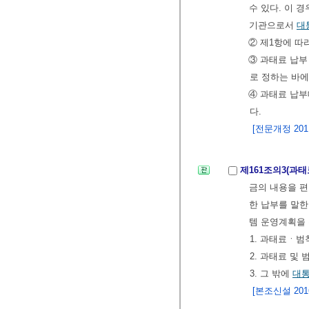
수 있다. 이 
기관으로서
대
② 제1항에 따
③ 과태료 납
로 정하는 바에
④ 과태료 납부
다.
[전문개정 2011.
제161조의3(
금의 내용을 
한 납부를 말한
템 운영계획을 
1. 과태료ㆍ
2. 과태료 및
3. 그 밖에
대
[본조신설 2016.