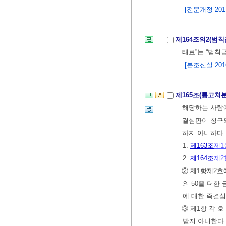
[전문개정 2011.
제164조의2(범
태료”는 “범칙금
[본조신설 2016.
제165조(통고처
해당하는 사람에
결심판이 청구되
하지 아니하다
1.
제163조
제1
2.
제164조
제2
② 제1항제2호
의 50을 더
에 대한 즉결
③ 제1항 각 
받지 아니한다.