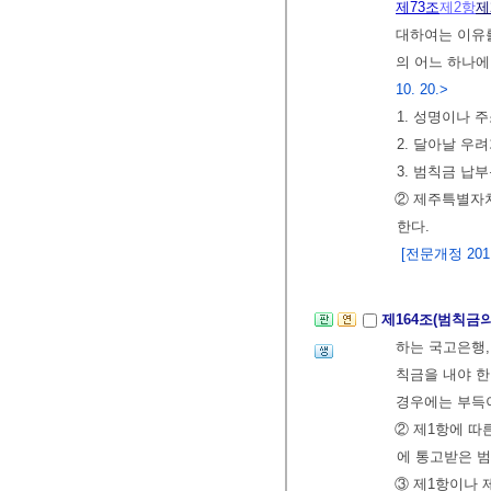
제73조
제2항
제
대하여는 이유를
의 어느 하나
10. 20.>
1. 성명이나 
2. 달아날 우
3. 범칙금 납
② 제주특별자
한다.
[전문개정 2011.
제164조(범칙금
하는 국고은행,
칙금을 내야 한
경우에는 부득이
② 제1항에 따
에 통고받은 범
③ 제1항이나 