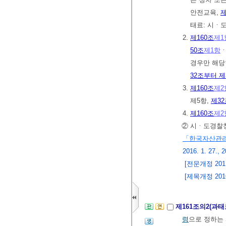
안전교육,
제
태료: 시ㆍ
2.
제160조
제1
50조
제1항
ㆍ
경우만 해당한
32조부터 제
3.
제160조
제2
제5항,
제32
4.
제160조
제2
② 시ㆍ도경찰청
「한국자산관리
2016. 1. 27., 2
[전문개정 2011.
[제목개정 2016.
제161조의2(과
령
으로 정하는