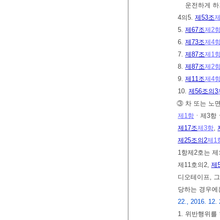
운전하게 하
4의5.
제53조
제
5.
제67조
제2
6.
제73조
제4
7.
제87조
제1
8.
제87조
제2
9.
제11조
제4
10.
제56조의3
③ 차 또는 
제1항
ㆍ제3항
제17조
제3항
,
제25조의2
제1
1항제2호는 제
제11호의2,
제
디오테이프, 그
당하는 경우
22., 2016. 12. 
1. 위반행위를