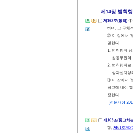
제14장 범칙행위
제162조(통칙)
①
하며, 그 구체
② 이 장에서 
말한다.
1. 범칙행위 
찰공무원의 
2. 범칙행위로
상과실치상
③ 이 장에서 
금고에 내야 할
정한다.
[전문개정 2011.
제163조(통고처
항,
제61조
제2