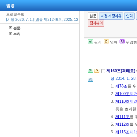
법령
제159조(양벌규
도로교통법
본문
제정·개정이유
연혁
[시행 2026. 7. 1.] [법률 제21246호, 2025. 12. 30., 일부개정]
업무에 관하여
점자뷰어
본문
그 행위자를 벌
부칙
법인 또는 개인
판례
연혁
위임행
아니한 경우에
[전문개정 2011.
제160조(과태료)
정 2014. 1. 28.,
1.
제78조
를 
2.
제109조
제2
3.
제110조
제2
등을 초과한
4.
제111조
를 
5.
제112조
를 
6.
제115조
제1