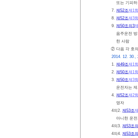
또는 기피하
7.
제52조
제1
8.
제52조
제3
9.
제50조의3
제
음주운전 방
한 사람
② 다음 각 호
2014. 12. 30., 
1.
제49조
제1
2.
제50조
제1
3.
제50조
제3
운전자는 제
4.
제52조
제2
영자
4의2.
제53조
제
아니한 운전
4의3.
제53조의
4의4.
제53조의