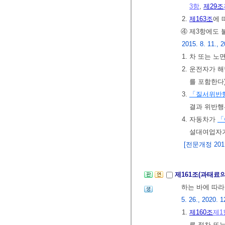
3항
,
제29조
2.
제163조
에 
④ 제3항에도 
2015. 8. 11., 2
1. 차 또는 
2. 운전자가 
를 포함한다
3.
「질서위반
결과 위반행
4. 자동차가
「
설대여업자가
[전문개정 2011.
제161조(과태료
하는 바에 따라
5. 26., 2020. 1
1.
제160조
제1
른 정차 또는